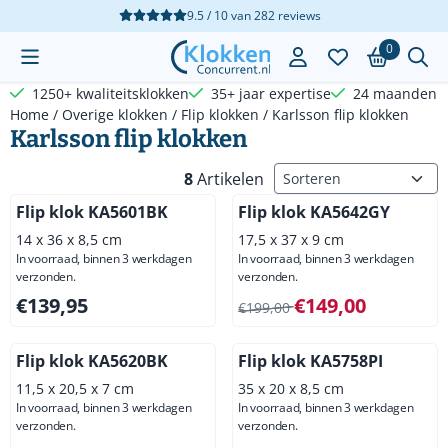
Cookievoorkeuren zijn beschikbaar. Kies instellingen of sta a
9.5 / 10
van
282
reviews
0
1250+ kwaliteitsklokken
35+ jaar expertise
24 maanden g
Home
/
Overige klokken
/
Flip klokken
/
Karlsson flip klokken
Karlsson flip klokken
Sorteermethode
8
Artikelen
Flip klok KA5601BK
Flip klok KA5642GY
14 x 36 x 8,5 cm
17,5 x 37 x 9 cm
In voorraad, binnen 3 werkdagen
In voorraad, binnen 3 werkdagen
verzonden.
verzonden.
Prijs: 139,95, exclusief btw: 115,66
Van 199,00 voor 149,00, excl
€139,95
€149,00
€199,00
Flip klok KA5620BK
Flip klok KA5758PI
11,5 x 20,5 x 7 cm
35 x 20 x 8,5 cm
In voorraad, binnen 3 werkdagen
In voorraad, binnen 3 werkdagen
verzonden.
verzonden.