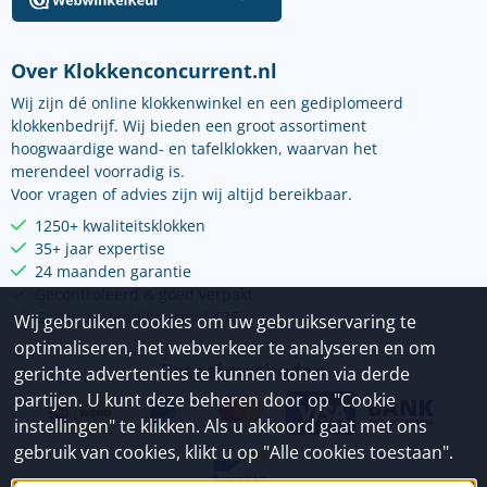
Over Klokkenconcurrent.nl
Wij zijn dé online klokkenwinkel en een gediplomeerd
klokkenbedrijf. Wij bieden een groot assortiment
hoogwaardige wand- en tafelklokken, waarvan het
merendeel voorradig is.
Voor vragen of advies zijn wij altijd bereikbaar.
1250+ kwaliteitsklokken
35+ jaar expertise
24 maanden garantie
Gecontroleerd & goed verpakt
Gratis verzending vanaf €75
Wij gebruiken cookies om uw gebruikservaring te
optimaliseren, het webverkeer te analyseren en om
Betaalmethoden
gerichte advertenties te kunnen tonen via derde
partijen. U kunt deze beheren door op "Cookie
instellingen" te klikken. Als u akkoord gaat met ons
gebruik van cookies, klikt u op "Alle cookies toestaan".