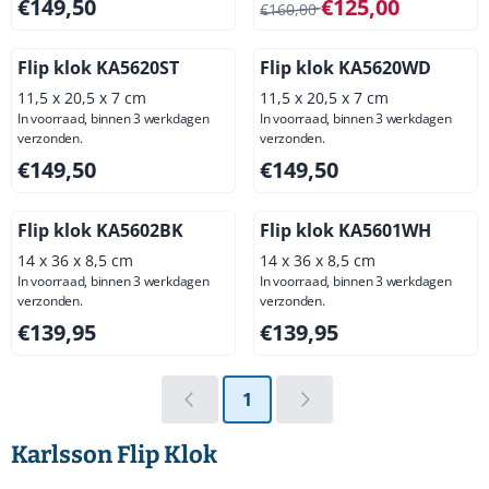
Prijs: 149,50, exclusief btw: 123,55
Van 160,00 voor 125,00, excl
€149,50
€125,00
€160,00
Flip klok KA5620ST
Flip klok KA5620WD
11,5 x 20,5 x 7 cm
11,5 x 20,5 x 7 cm
In voorraad, binnen 3 werkdagen
In voorraad, binnen 3 werkdagen
verzonden.
verzonden.
Prijs: 149,50, exclusief btw: 123,55
Prijs: 149,50, exclusief btw: 
€149,50
€149,50
Flip klok KA5602BK
Flip klok KA5601WH
14 x 36 x 8,5 cm
14 x 36 x 8,5 cm
In voorraad, binnen 3 werkdagen
In voorraad, binnen 3 werkdagen
verzonden.
verzonden.
Prijs: 139,95, exclusief btw: 115,66
Prijs: 139,95, exclusief btw: 
€139,95
€139,95
1
Karlsson Flip Klok