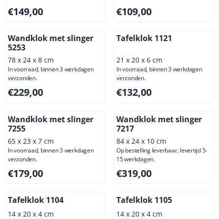
Prijs: 149,00, exclusief btw: 123,14
Prijs: 109,00, exclusief btw: 
€149,00
€109,00
Wandklok met slinger
Tafelklok 1121
5253
78 x 24 x 8 cm
21 x 20 x 6 cm
In voorraad, binnen 3 werkdagen
In voorraad, binnen 3 werkdagen
verzonden.
verzonden.
Prijs: 229,00, exclusief btw: 189,26
Prijs: 132,00, exclusief btw: 
€229,00
€132,00
Wandklok met slinger
Wandklok met slinger
7255
7217
65 x 23 x 7 cm
84 x 24 x 10 cm
In voorraad, binnen 3 werkdagen
Op bestelling leverbaar, levertijd 5-
verzonden.
15 werkdagen.
Prijs: 179,00, exclusief btw: 147,93
Prijs: 319,00, exclusief btw: 
€179,00
€319,00
Tafelklok 1104
Tafelklok 1105
14 x 20 x 4 cm
14 x 20 x 4 cm