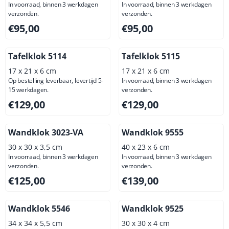
In voorraad, binnen 3 werkdagen
In voorraad, binnen 3 werkdagen
verzonden.
verzonden.
Prijs: 95,00, exclusief btw: 78,51
Prijs: 95,00, exclusief btw: 7
€95,00
€95,00
Tafelklok 5114
Tafelklok 5115
17 x 21 x 6 cm
17 x 21 x 6 cm
Op bestelling leverbaar, levertijd 5-
In voorraad, binnen 3 werkdagen
15 werkdagen.
verzonden.
Prijs: 129,00, exclusief btw: 106,61
Prijs: 129,00, exclusief btw: 
€129,00
€129,00
Wandklok 3023-VA
Wandklok 9555
30 x 30 x 3,5 cm
40 x 23 x 6 cm
In voorraad, binnen 3 werkdagen
In voorraad, binnen 3 werkdagen
verzonden.
verzonden.
Prijs: 125,00, exclusief btw: 103,31
Prijs: 139,00, exclusief btw: 
€125,00
€139,00
Wandklok 5546
Wandklok 9525
34 x 34 x 5,5 cm
30 x 30 x 4 cm