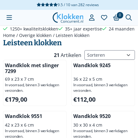
Cookievoorkeuren zijn beschikbaar. Kies instellingen of sta a
9.5 / 10
van
282
reviews
0
1250+ kwaliteitsklokken
35+ jaar expertise
24 maanden g
Home
/
Overige klokken
/
Leisteen klokken
Leisteen klokken
Sorteermethode
21
Artikelen
Wandklok met slinger
Wandklok 9245
7299
69 x 23 x 7 cm
36 x 22 x 5 cm
In voorraad, binnen 3 werkdagen
In voorraad, binnen 3 werkdagen
verzonden.
verzonden.
Prijs: 179,00, exclusief btw: 147,93
Prijs: 112,00, exclusief btw: 
€179,00
€112,00
Wandklok 9551
Wandklok 9520
42 x 23 x 6 cm
30 x 30 x 4 cm
In voorraad, binnen 3 werkdagen
In voorraad, binnen 3 werkdagen
verzonden.
verzonden.