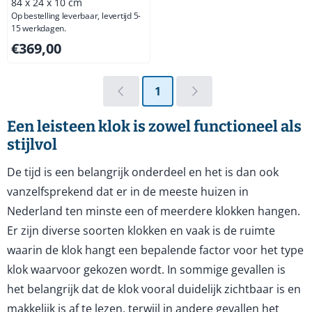
84 x 24 x 10 cm
Op bestelling leverbaar, levertijd 5-
15 werkdagen.
Prijs: 369,00, exclusief btw: 304,96
€369,00
1
Een leisteen klok is zowel functioneel als
stijlvol
De tijd is een belangrijk onderdeel en het is dan ook
vanzelfsprekend dat er in de meeste huizen in
Nederland ten minste een of meerdere klokken hangen.
Er zijn diverse soorten klokken en vaak is de ruimte
waarin de klok hangt een bepalende factor voor het type
klok waarvoor gekozen wordt. In sommige gevallen is
het belangrijk dat de klok vooral duidelijk zichtbaar is en
makkelijk is af te lezen, terwijl in andere gevallen het