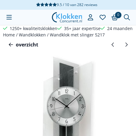
Cookievoorkeuren zijn beschikbaar. Kies instellingen of sta a
9.5 / 10
van
282
reviews
0
1250+ kwaliteitsklokken
35+ jaar expertise
24 maanden g
Home
/
Wandklokken
/
Wandklok met slinger 5217
overzicht