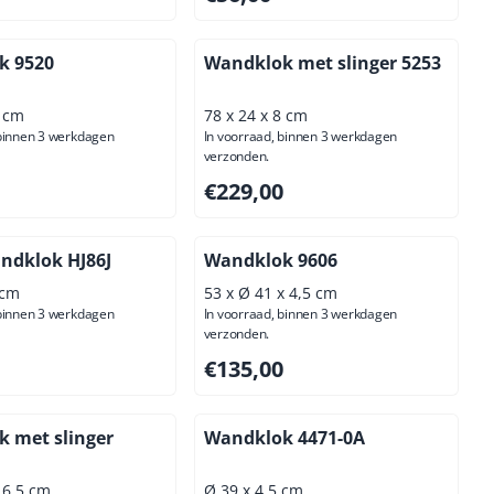
k 9520
Wandklok met slinger 5253
4 cm
78 x 24 x 8 cm
 binnen 3 werkdagen
In voorraad, binnen 3 werkdagen
verzonden.
,00, exclusief btw: 90,08
Prijs: 229,00, exclusief btw: 189,26
€229,00
ndklok HJ86J
Wandklok 9606
 cm
53 x Ø 41 x 4,5 cm
 binnen 3 werkdagen
In voorraad, binnen 3 werkdagen
verzonden.
50, exclusief btw: 76,45
Prijs: 135,00, exclusief btw: 111,57
€135,00
 met slinger
Wandklok 4471-0A
x 6,5 cm
Ø 39 x 4,5 cm