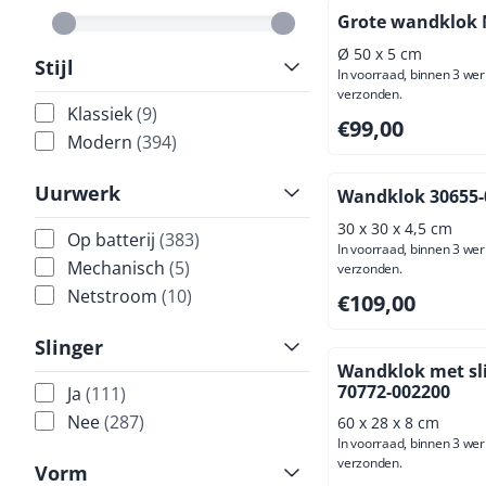
Grote wandklok
Ø 50 x 5 cm
Stijl
In voorraad, binnen 3 we
verzonden.
Klassiek
(9)
Prijs: 99,00, exclus
€99,00
Modern
(394)
Uurwerk
Wandklok 30655-
30 x 30 x 4,5 cm
Op batterij
(383)
In voorraad, binnen 3 we
Mechanisch
(5)
verzonden.
Netstroom
(10)
Prijs: 109,00, excl
€109,00
Slinger
Wandklok met sl
70772-002200
Ja
(111)
Nee
(287)
60 x 28 x 8 cm
In voorraad, binnen 3 we
verzonden.
Vorm