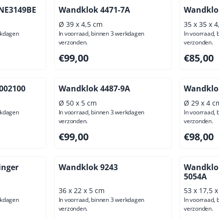
 NE3149BE
Wandklok 4471-7A
Wandklo
Ø 39 x 4,5 cm
35 x 35 x 
rkdagen
In voorraad, binnen 3 werkdagen
In voorraad,
verzonden.
verzonden.
ief btw: 81,82
Prijs: 99,00, exclusief btw: 81,82
Prijs: 85,
€99,00
€85,00
002100
Wandklok 4487-9A
Wandklo
Ø 50 x 5 cm
Ø 29 x 4 c
rkdagen
In voorraad, binnen 3 werkdagen
In voorraad,
verzonden.
verzonden.
usief btw: 90,08
Prijs: 99,00, exclusief btw: 81,82
Prijs: 98,
€99,00
€98,00
inger
Wandklok 9243
Wandklok
5054A
36 x 22 x 5 cm
53 x 17,5 
rkdagen
In voorraad, binnen 3 werkdagen
In voorraad,
verzonden.
verzonden.