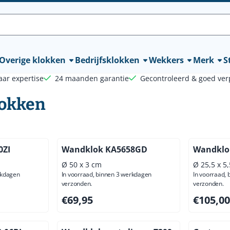
lle cookies toe.
Overige klokken
Bedrijfsklokken
Wekkers
Merk
St
aar expertise
24 maanden garantie
Gecontroleerd & goed ver
lokken
0ZI
Wandklok KA5658GD
Wandklo
Ø 50 x 3 cm
Ø 25,5 x 5
rkdagen
In voorraad, binnen 3 werkdagen
In voorraad,
verzonden.
verzonden.
ief btw: 70,25
Prijs: 69,95, exclusief btw: 57,81
Prijs: 105
€69,95
€105,00