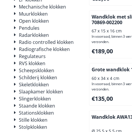
Mechanische klokken
Muurklokken
Wandklok met sl
Open klokken
70869-002200
Pendules
67 x 15 x 16 cm
Radarklokken
In voorraad, binnen 3 we
Radio controlled klokken
verzonden.
Radiografische klokken
Prijs: 189,00, excl
€189,00
Regulateurs
RVS klokken
Grote wandklok 
Scheepsklokken
Schilderij klokken
60 x 34 x 4 cm
Skeletklokken
In voorraad, binnen 3 we
verzonden.
Slaapkamer klokken
Prijs: 135,00, excl
€135,00
Slingerklokken
Staande klokken
Stationsklokken
Wandklok AWA1
Stille klokken
Stolpklokken
Ø 25,5 x 5,5 cm