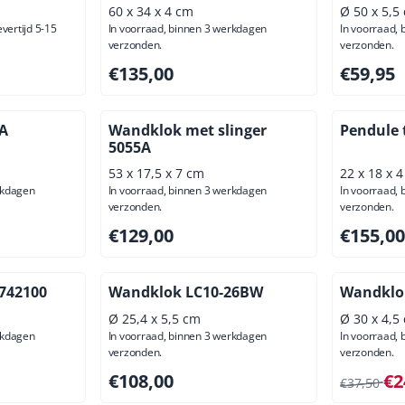
60 x 34 x 4 cm
Ø 50 x 5,5
evertijd 5-15
In voorraad, binnen 3 werkdagen
In voorraad,
verzonden.
verzonden.
usief btw: 136,36
Prijs: 135,00, exclusief btw: 111,57
Prijs: 59,
€135,00
€59,95
A
Wandklok met slinger
Pendule 
5055A
53 x 17,5 x 7 cm
22 x 18 x 
rkdagen
In voorraad, binnen 3 werkdagen
In voorraad,
verzonden.
verzonden.
usief btw: 106,61
Prijs: 129,00, exclusief btw: 106,61
Prijs: 155
€129,00
€155,00
742100
Wandklok LC10-26BW
Wandklo
Ø 25,4 x 5,5 cm
Ø 30 x 4,5
rkdagen
In voorraad, binnen 3 werkdagen
In voorraad,
verzonden.
verzonden.
usief btw: 139,67
Prijs: 108,00, exclusief btw: 89,26
Van 37,50
€108,00
€2
€37,50