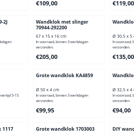
usief btw: 156,20
Prijs: 109,00, exclusief btw: 90,08
Prijs: 119
€109,00
€119,00
-2J
Wandklok met slinger
Wandklo
70944-292200
67 x 15 x 16 cm
Ø 30,5 x 5
rkdagen
In voorraad, binnen 3 werkdagen
In voorraad,
verzonden.
verzonden.
00, exclusief btw: 26,45
Prijs: 205,00, exclusief btw: 169,42
Prijs: 135
€205,00
€135,00
Grote wandklok KA4859
Wandklo
Ø 50 x 4 cm
Ø 32,5 x 4
evertijd 5-15
In voorraad, binnen 3 werkdagen
In voorraad,
verzonden.
verzonden.
usief btw: 95,04
Prijs: 99,95, exclusief btw: 82,60
Prijs: 94,
€99,95
€94,00
k 1117
Grote wandklok 1703003
DIY wand