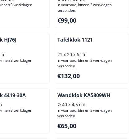
 binnen 3 werkdagen
In voorraad, binnen 3 werkdagen
verzonden.
,00, exclusief btw: 114,88
Prijs: 99,00, exclusief btw: 81,82
€99,00
 HJ76J
Tafelklok 1121
 cm
21 x 20 x 6 cm
 binnen 3 werkdagen
In voorraad, binnen 3 werkdagen
verzonden.
00, exclusief btw: 65,29
Prijs: 132,00, exclusief btw: 109,09
€132,00
k 4419-30A
Wandklok KA5809WH
m
Ø 40 x 4,5 cm
 binnen 3 werkdagen
In voorraad, binnen 3 werkdagen
verzonden.
95, exclusief btw: 66,07
Prijs: 65,00, exclusief btw: 53,72
€65,00