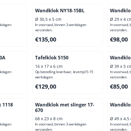
Wandklok NY18-15BL
Wandklo
Ø 30,5 x 5 cm
Ø 29 x 4 c
rkdagen
In voorraad, binnen 3 werkdagen
In voorraad,
verzonden.
verzonden.
ief btw: 70,25
Prijs: 135,00, exclusief btw: 111,57
Prijs: 98,
€135,00
€98,00
0A
Tafelklok 5150
Wandklo
16 x 17 x 6 cm
Ø 39 x 5 c
rkdagen
Op bestelling leverbaar, levertijd 5-15
In voorraad,
werkdagen.
verzonden.
ief btw: 66,07
Prijs: 129,00, exclusief btw: 106,61
Prijs: 85,
€129,00
€85,00
k 1118
Wandklok met slinger 17-
Wandklok
670
68 x 23 x 8 cm
Ø 49 x 4,5
rkdagen
In voorraad, binnen 3 werkdagen
In voorraad,
verzonden.
verzonden.