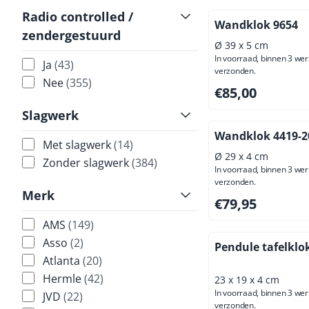
Radio controlled /
Wandklok 9654
zendergestuurd
Ø 39 x 5 cm
In voorraad, binnen 3 we
Ja
(43)
verzonden.
Nee
(355)
Prijs: 85,00, exclus
€85,00
Slagwerk
Wandklok 4419-2
Met slagwerk
(14)
Ø 29 x 4 cm
Zonder slagwerk
(384)
In voorraad, binnen 3 we
verzonden.
Merk
Prijs: 79,95, exclus
€79,95
AMS
(149)
Asso
(2)
Pendule tafelklo
Atlanta
(20)
Hermle
(42)
23 x 19 x 4 cm
In voorraad, binnen 3 we
JVD
(22)
verzonden.