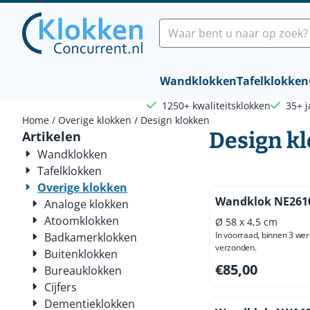
Cookievoorkeuren zijn beschikbaar. Kies instellingen of sta a
Zoeken
Wandklokken
Tafelklokken
1250+ kwaliteitsklokken
35+ j
Home
/
Overige klokken
/
Design klokken
Design k
Artikelen
Wandklokken
Tafelklokken
Overige klokken
Wandklok NE261
Analoge klokken
Atoomklokken
Ø 58 x 4,5 cm
In voorraad, binnen 3 we
Badkamerklokken
verzonden.
Buitenklokken
Prijs: 85,00, exclus
€85,00
Bureauklokken
Cijfers
Dementieklokken