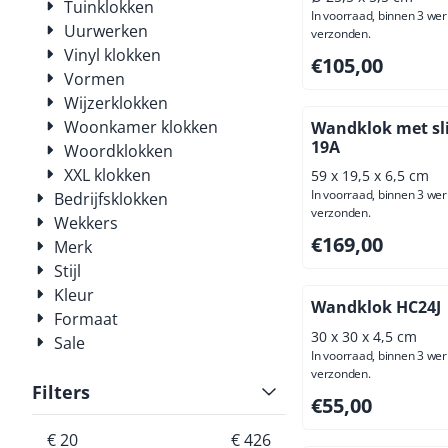
Tuinklokken
In voorraad, binnen 3 we
Uurwerken
verzonden.
Vinyl klokken
Prijs: 105,00, excl
€105,00
Vormen
Wijzerklokken
Woonkamer klokken
Wandklok met sli
19A
Woordklokken
XXL klokken
59 x 19,5 x 6,5 cm
In voorraad, binnen 3 we
Bedrijfsklokken
verzonden.
Wekkers
Prijs: 169,00, excl
€169,00
Merk
Stijl
Kleur
Wandklok HC24J
Formaat
30 x 30 x 4,5 cm
Sale
In voorraad, binnen 3 we
verzonden.
Filters
Prijs: 55,00, exclus
€55,00
€ 20
€ 426