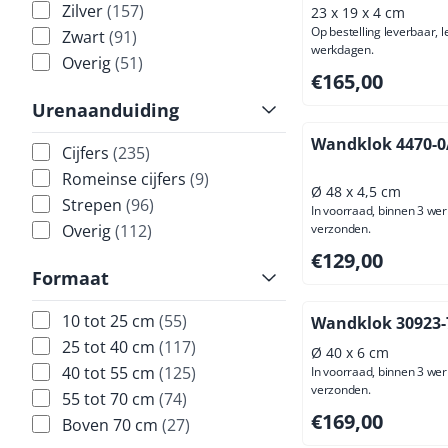
Zilver
(157)
23 x 19 x 4 cm
Op bestelling leverbaar, l
Zwart
(91)
werkdagen.
Overig
(51)
Prijs: 165,00, excl
€165,00
Urenaanduiding
Wandklok 4470-0
Cijfers
(235)
Romeinse cijfers
(9)
Ø 48 x 4,5 cm
Strepen
(96)
In voorraad, binnen 3 we
Overig
(112)
verzonden.
Prijs: 129,00, excl
€129,00
Formaat
10 tot 25 cm
(55)
Wandklok 30923-
25 tot 40 cm
(117)
Ø 40 x 6 cm
40 tot 55 cm
(125)
In voorraad, binnen 3 we
verzonden.
55 tot 70 cm
(74)
Prijs: 169,00, excl
€169,00
Boven 70 cm
(27)