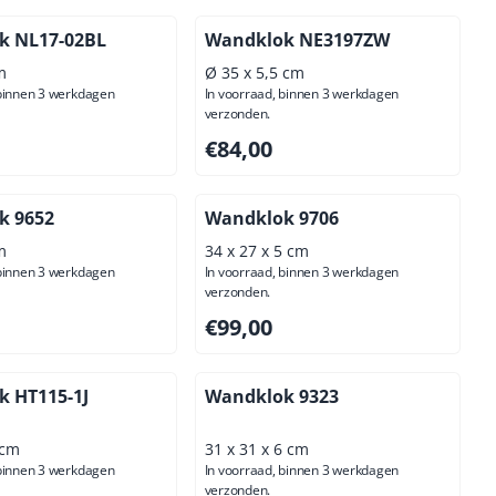
k NL17-02BL
Wandklok NE3197ZW
m
Ø 35 x 5,5 cm
 binnen 3 werkdagen
In voorraad, binnen 3 werkdagen
verzonden.
00, exclusief btw: 80,99
Prijs: 84,00, exclusief btw: 69,42
€84,00
k 9652
Wandklok 9706
m
34 x 27 x 5 cm
 binnen 3 werkdagen
In voorraad, binnen 3 werkdagen
verzonden.
00, exclusief btw: 70,25
Prijs: 99,00, exclusief btw: 81,82
€99,00
 HT115-1J
Wandklok 9323
 cm
31 x 31 x 6 cm
 binnen 3 werkdagen
In voorraad, binnen 3 werkdagen
verzonden.