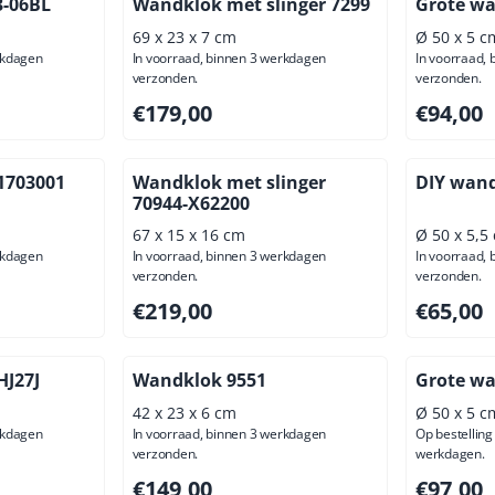
-06BL
Wandklok met slinger 7299
Grote wa
69 x 23 x 7 cm
Ø 50 x 5 c
rkdagen
In voorraad, binnen 3 werkdagen
In voorraad,
verzonden.
verzonden.
usief btw: 86,78
Prijs: 179,00, exclusief btw: 147,93
Prijs: 94,
€179,00
€94,00
1703001
Wandklok met slinger
DIY wan
70944-X62200
67 x 15 x 16 cm
Ø 50 x 5,5
rkdagen
In voorraad, binnen 3 werkdagen
In voorraad,
verzonden.
verzonden.
usief btw: 111,57
Prijs: 219,00, exclusief btw: 180,99
Prijs: 65,
€219,00
€65,00
HJ27J
Wandklok 9551
Grote wa
42 x 23 x 6 cm
Ø 50 x 5 c
rkdagen
In voorraad, binnen 3 werkdagen
Op bestelling 
verzonden.
werkdagen.
ief btw: 70,25
Prijs: 149,00, exclusief btw: 123,14
Prijs: 97,
€149,00
€97,00