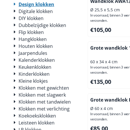
Wandklok AWA13
Design klokken
Ø 25,5 x 5,5 cm
Digitale klokken
In voorraad, binnen 3 we
DIY klokken
verzonden.
Dubbelzijdige klokken
Prijs: 105,00, excl
€105,00
Flip klokken
Hangklokken
Houten klokken
Grote wandklok 
Jaarpendules
Kalenderklokken
60 x 34 x 4 cm
Keukenklokken
In voorraad, binnen 3 we
verzonden.
Kinderklokken
Prijs: 135,00, excl
Kleine klokjes
€135,00
Klokken met gewichten
Klokken met slagwerk
Grote wandklok 
Klokken met tandwielen
Klokken met verlichting
Ø 60 x 4 cm
In voorraad, binnen 3 we
Koekoeksklokken
verzonden.
Leisteen klokken
Prijs: 85,00, exclus
€85,00
LP klokken