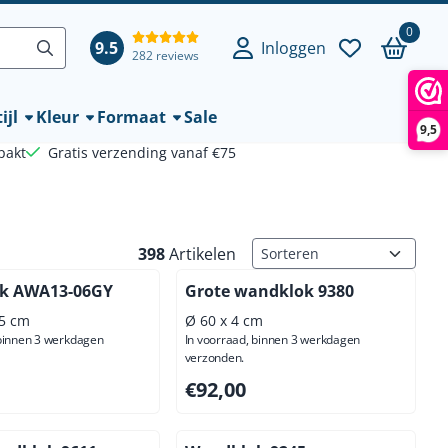
0
9.5
Inloggen
282 reviews
ijl
Kleur
Formaat
Sale
9,5
pakt
Gratis verzending vanaf €75
Sorteermethode
398
Artikelen
k AWA13-06GY
Grote wandklok 9380
,5 cm
Ø 60 x 4 cm
 binnen 3 werkdagen
In voorraad, binnen 3 werkdagen
verzonden.
,00, exclusief btw: 86,78
Prijs: 92,00, exclusief btw: 76,03
€92,00