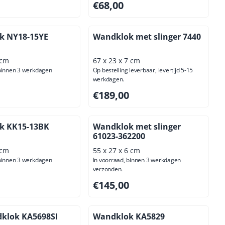
,00, exclusief btw: 98,35
Prijs: 68,00, exclusief btw: 56,20
€68,00
k NY18-15YE
Wandklok met slinger 7440
 cm
67 x 23 x 7 cm
 binnen 3 werkdagen
Op bestelling leverbaar, levertijd 5-15
werkdagen.
,00, exclusief btw: 111,57
Prijs: 189,00, exclusief btw: 156,20
€189,00
k KK15-13BK
Wandklok met slinger
61023-362200
 cm
55 x 27 x 6 cm
 binnen 3 werkdagen
In voorraad, binnen 3 werkdagen
verzonden.
00, exclusief btw: 77,69
Prijs: 145,00, exclusief btw: 119,83
€145,00
klok KA5698SI
Wandklok KA5829