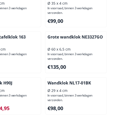
 cm
Ø 35 x 4 cm
 binnen 3 werkdagen
In voorraad, binnen 3 werkdagen
verzonden.
95, exclusief btw: 49,55
Prijs: 99,00, exclusief btw: 81,82
€99,00
tafelklok 163
Grote wandklok NE3327GO
4 cm
Ø 60 x 6,5 cm
 binnen 3 werkdagen
In voorraad, binnen 3 werkdagen
verzonden.
,00, exclusief btw: 128,10
Prijs: 135,00, exclusief btw: 111,57
€135,00
k H90J
Wandklok NL17-01BK
 cm
Ø 29 x 4 cm
 binnen 3 werkdagen
In voorraad, binnen 3 werkdagen
verzonden.
 voor 24,95, exclusief btw: 20,62
Prijs: 98,00, exclusief btw: 80,99
4,95
€98,00