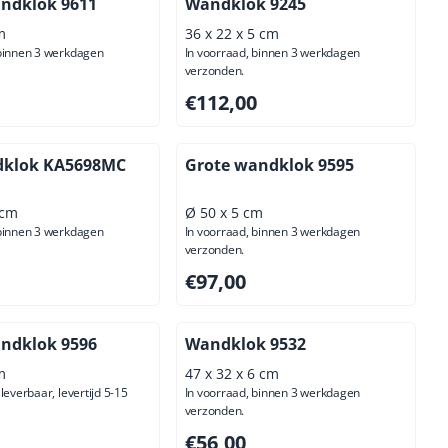
ndklok 9611
Wandklok 9245
m
36 x 22 x 5 cm
 binnen 3 werkdagen
In voorraad, binnen 3 werkdagen
verzonden.
00, exclusief btw: 77,69
Prijs: 112,00, exclusief btw: 92,56
€112,00
dklok KA5698MC
Grote wandklok 9595
 cm
Ø 50 x 5 cm
 binnen 3 werkdagen
In voorraad, binnen 3 werkdagen
verzonden.
00, exclusief btw: 53,72
Prijs: 97,00, exclusief btw: 80,17
€97,00
ndklok 9596
Wandklok 9532
m
47 x 32 x 6 cm
leverbaar, levertijd 5-15
In voorraad, binnen 3 werkdagen
verzonden.
00, exclusief btw: 80,17
Prijs: 56,00, exclusief btw: 46,28
€56,00