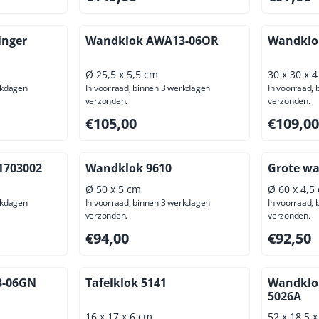
inger
Wandklok AWA13-06OR
Wandklo
Ø 25,5 x 5,5 cm
30 x 30 x 
rkdagen
In voorraad, binnen 3 werkdagen
In voorraad,
verzonden.
verzonden.
usief btw: 156,20
Prijs: 105,00, exclusief btw: 86,78
Prijs: 109
€105,00
€109,00
1703002
Wandklok 9610
Grote wa
Ø 50 x 5 cm
Ø 60 x 4,5
rkdagen
In voorraad, binnen 3 werkdagen
In voorraad,
verzonden.
verzonden.
usief btw: 111,57
Prijs: 94,00, exclusief btw: 77,69
Prijs: 92,
€94,00
€92,50
3-06GN
Tafelklok 5141
Wandklok
5026A
16 x 17 x 6 cm
52 x 18,5 