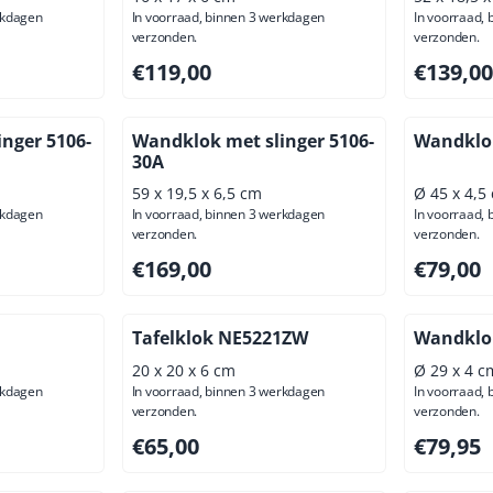
rkdagen
In voorraad, binnen 3 werkdagen
In voorraad,
verzonden.
verzonden.
usief btw: 86,78
Prijs: 119,00, exclusief btw: 98,35
Prijs: 139
€119,00
€139,00
nger 5106-
Wandklok met slinger 5106-
Wandklok
30A
59 x 19,5 x 6,5 cm
Ø 45 x 4,5
rkdagen
In voorraad, binnen 3 werkdagen
In voorraad,
verzonden.
verzonden.
usief btw: 139,67
Prijs: 169,00, exclusief btw: 139,67
Prijs: 79,
€169,00
€79,00
Tafelklok NE5221ZW
Wandklo
20 x 20 x 6 cm
Ø 29 x 4 c
rkdagen
In voorraad, binnen 3 werkdagen
In voorraad,
verzonden.
verzonden.
ief btw: 45,45
Prijs: 65,00, exclusief btw: 53,72
Prijs: 79,
€65,00
€79,95