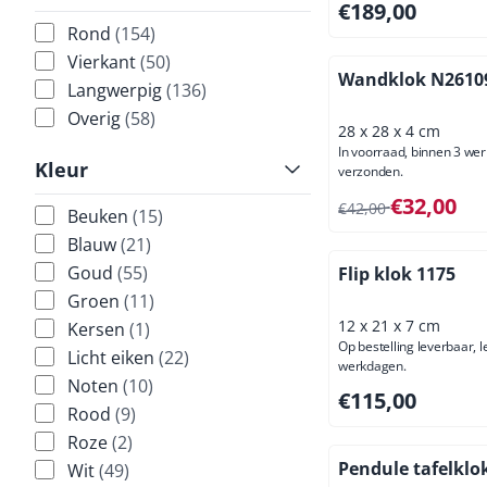
Prijs: 189,00, excl
€189,00
Rond
(154)
Vierkant
(50)
Wandklok N26109
Langwerpig
(136)
Overig
(58)
28 x 28 x 4 cm
In voorraad, binnen 3 we
Kleur
verzonden.
Van 42,00 voor 32,
€32,00
€42,00
Beuken
(15)
Blauw
(21)
Goud
(55)
Flip klok 1175
Groen
(11)
12 x 21 x 7 cm
Kersen
(1)
Op bestelling leverbaar, l
Licht eiken
(22)
werkdagen.
Noten
(10)
Prijs: 115,00, excl
€115,00
Rood
(9)
Roze
(2)
Pendule tafelklo
Wit
(49)