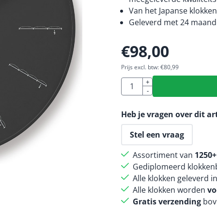
Van het Japanse klokke
Geleverd met 24 maande
€
98,00
Prijs excl. btw:
€
80,99
Aantal
+
-
Heb je vragen over dit ar
Stel een vraag
Assortiment van
1250+
Gediplomeerd klokkenb
Alle klokken geleverd i
Alle klokken worden
vo
Gratis verzending
bov