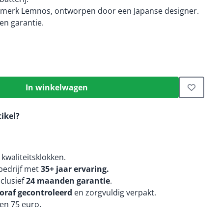
nmerk Lemnos, ontworpen door een Japanse designer.
n garantie.
In winkelwagen
tikel?
kwaliteitsklokken.
edrijf met
35+ jaar ervaring.
nclusief
24 maanden
garantie
.
oraf gecontroleerd
en zorgvuldig verpakt.
en 75 euro.