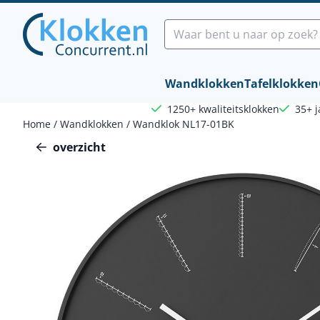
Cookievoorkeuren zijn beschikbaar. Kies instellingen of sta a
Zoeken
Wandklokken
Tafelklokken
1250+ kwaliteitsklokken
35+ j
Home
/
Wandklokken
/
Wandklok NL17-01BK
overzicht