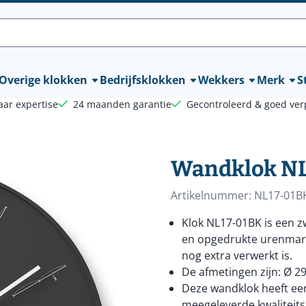
lle cookies toe.
Overige klokken
Bedrijfsklokken
Wekkers
Merk
St
aar expertise
24 maanden garantie
Gecontroleerd & goed ver
Wandklok N
Artikelnummer:
NL17-01B
Klok NL17-01BK is een z
en opgedrukte urenmarke
nog extra verwerkt is.
De afmetingen zijn: Ø 29
Deze wandklok heeft een
meegeleverde kwaliteitsb