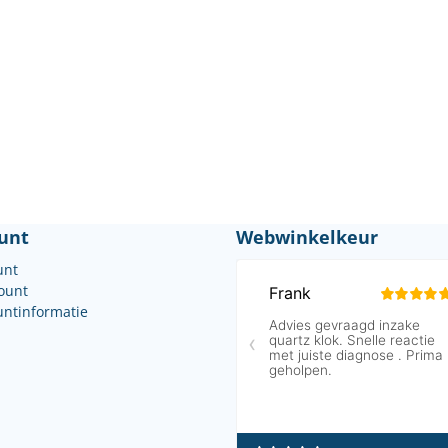
unt
Webwinkelkeur
unt
count
untinformatie