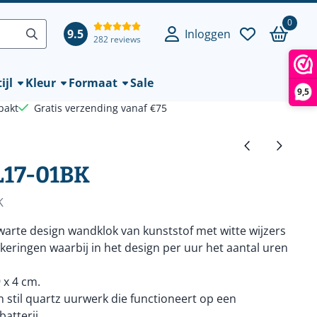
0
9.5
Inloggen
282 reviews
ijl
Kleur
Formaat
Sale
9,5
pakt
Gratis verzending vanaf €75
L17-01BK
K
warte design wandklok van kunststof met witte wijzers
ringen waarbij in het design per uur het aantal uren
 x 4 cm.
 stil quartz uurwerk die functioneert op een
atterij.