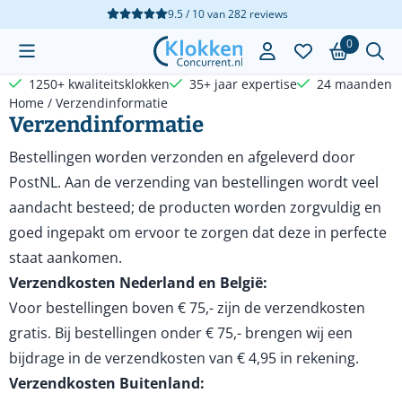
Cookievoorkeuren zijn beschikbaar. Kies instellingen of sta a
9.5 / 10
van
282
reviews
0
1250+ kwaliteitsklokken
35+ jaar expertise
24 maanden g
Home
/
Verzendinformatie
Verzendinformatie
Bestellingen worden verzonden en afgeleverd door
PostNL. Aan de verzending van bestellingen wordt veel
aandacht besteed; de producten worden zorgvuldig en
goed ingepakt om ervoor te zorgen dat deze in perfecte
staat aankomen.
Verzendkosten Nederland en België:
Voor bestellingen boven € 75,- zijn de verzendkosten
gratis. Bij bestellingen onder € 75,- brengen wij een
bijdrage in de verzendkosten van € 4,95 in rekening.
Verzendkosten Buitenland: