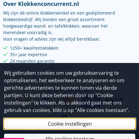
Over Klokkenconcurrent.nl
Wij zijn dé online klokkenwinkel en een gediplomeerd
klokkenbedrijf. Wij bieden een groot assortiment
hoogwaardige wand- en tafelklokken, waarvan het
merendeel voorradig is.
Voor vragen of advies zijn wij altijd bereikbaar.
1250+ kwaliteitsklokken
35+ jaar expertise
24 maanden garantie
Gecontroleerd & goed verpakt
Wij gebruiken cookies om uw gebruikservaring te
Gratis verzending vanaf €75
optimaliseren, het webverkeer te analyseren en om
gerichte advertenties te kunnen tonen via derde
Betaalmethoden
partijen. U kunt deze beheren door op "Cookie
instellingen" te klikken. Als u akkoord gaat met ons
gebruik van cookies, klikt u op "Alle cookies toestaan".
Cookie instellingen
KvK: 09049833 - Btw: NL800397496B01
©
2026
Even-Tijdcentrum v.o.f.