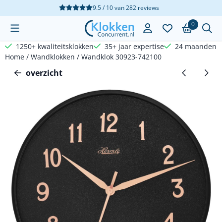
Cookievoorkeuren zijn beschikbaar. Kies instellingen of sta a
9.5 / 10
van
282
reviews
0
1250+ kwaliteitsklokken
35+ jaar expertise
24 maanden g
Home
/
Wandklokken
/
Wandklok 30923-742100
overzicht