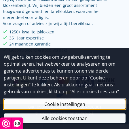
klokkenbedrijf. Wij bieden een groot assortiment
hoogwaardige wand- en tafelklokken, waarvan het
merendeel voorradig is.
Voor vragen of advies zijn wij altijd bereikbaar.
1250+ kwaliteitsklokken
35+ jaar expertise
24 maanden garantie
Gecontroleerd & goed verpakt
Gratis verzending vanaf €75
Wij gebruiken cookies om uw gebruikservaring te
optimaliseren, het webverkeer te analyseren en om
Betaalmethoden
gerichte advertenties te kunnen tonen via derde
partijen. U kunt deze beheren door op "Cookie
instellingen" te klikken. Als u akkoord gaat met ons
gebruik van cookies, klikt u op "Alle cookies toestaan".
Cookie instellingen
KvK: 09049833 - Btw: NL800397496B01
©
2026
Even-Tijdcentrum v.o.f.
Alle cookies toestaan
9,5