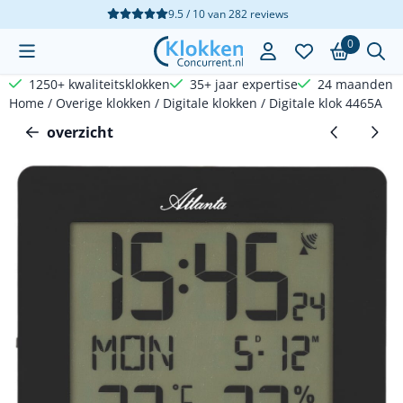
Cookievoorkeuren zijn beschikbaar. Kies instellingen of sta a
9.5 / 10
van
282
reviews
0
1250+ kwaliteitsklokken
35+ jaar expertise
24 maanden g
Home
/
Overige klokken
/
Digitale klokken
/
Digitale klok 4465A
overzicht