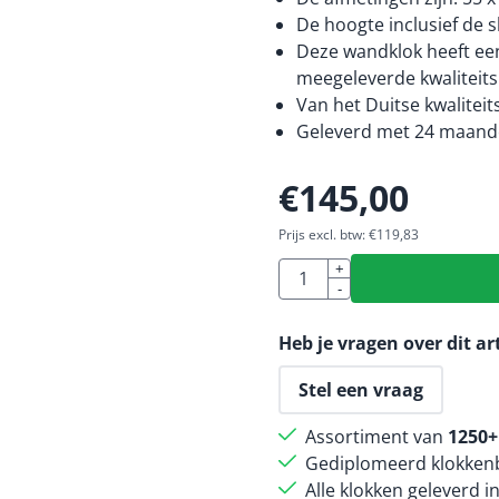
De hoogte inclusief de s
Deze wandklok heeft een
meegeleverde kwaliteitsb
Van het Duitse kwalitei
Geleverd met 24 maande
€
145,00
Prijs excl. btw:
€
119,83
Aantal
+
-
Heb je vragen over dit ar
Stel een vraag
Assortiment van
1250+
Gediplomeerd klokkenb
Alle klokken geleverd i