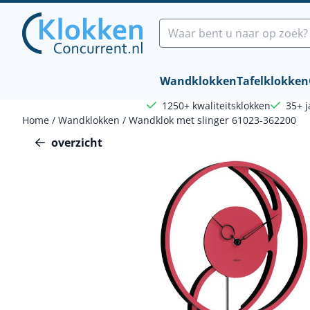
Cookievoorkeuren zijn beschikbaar. Kies instellingen of sta a
Zoeken
Wandklokken
Tafelklokken
1250+ kwaliteitsklokken
35+ j
Home
/
Wandklokken
/
Wandklok met slinger 61023-362200
overzicht