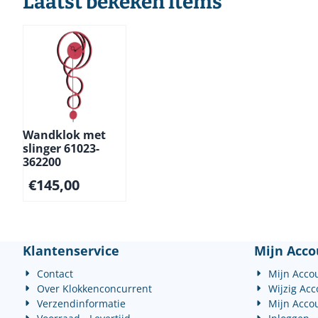
Laatst bekeken items
Wandklok met
slinger 61023-
362200
€
145,00
Klantenservice
Mijn Acco
Contact
Mijn Acco
Over Klokkenconcurrent
Wijzig Ac
Verzendinformatie
Mijn Acco