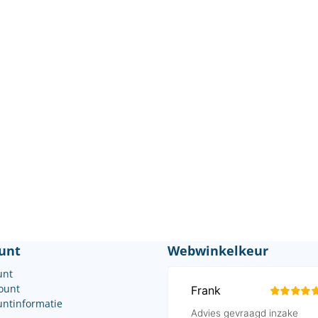
unt
Webwinkelkeur
unt
count
untinformatie