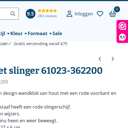
0
9.5
Inloggen
282 reviews
ijl
Kleur
Formaat
Sale
9,5
pakt
Gratis verzending vanaf €75
t slinger 61023-362200
2200
en design wandklok van hout met een rode voorkant en
staaf heeft een rode slingerschijf.
 wijzers.
tinu heen en weer beweegt.
 27 x 6 cm.