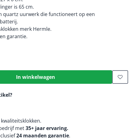
linger is 65 cm.
 quartz uurwerk die functioneert op een
atterij.
tsklokken merk Hermle.
n garantie.
In winkelwagen
tikel?
kwaliteitsklokken.
edrijf met
35+ jaar ervaring.
nclusief
24 maanden
garantie
.