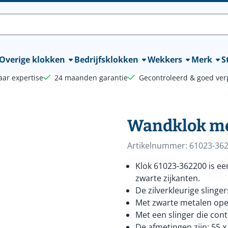
lle cookies toe.
Overige klokken
Bedrijfsklokken
Wekkers
Merk
St
aar expertise
24 maanden garantie
Gecontroleerd & goed ver
Wandklok me
Artikelnummer:
61023-36
Klok 61023-362200 is e
zwarte zijkanten.
De zilverkleurige slinger
Met zwarte metalen open
Met een slinger die con
De afmetingen zijn: 55 x