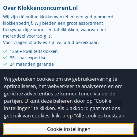
Over Klokkenconcurrent.nl
Wij zijn dé online klokkenwinkel en een gediplomeerd
klokkenbedrijf. Wij bieden een groot assortiment
hoogwaardige wand- en tafelklokken, waarvan het
merendeel voorradig is.
Voor vragen of advies zijn wij altijd bereikbaar.
1250+ kwaliteitsklokken
35+ jaar expertise
24 maanden garantie
Gecontroleerd & goed verpakt
Gratis verzending vanaf €75
Wij gebruiken cookies om uw gebruikservaring te
optimaliseren, het webverkeer te analyseren en om
Betaalmethoden
gerichte advertenties te kunnen tonen via derde
partijen. U kunt deze beheren door op "Cookie
instellingen" te klikken. Als u akkoord gaat met ons
gebruik van cookies, klikt u op "Alle cookies toestaan".
Cookie instellingen
KvK: 09049833 - Btw: NL800397496B01