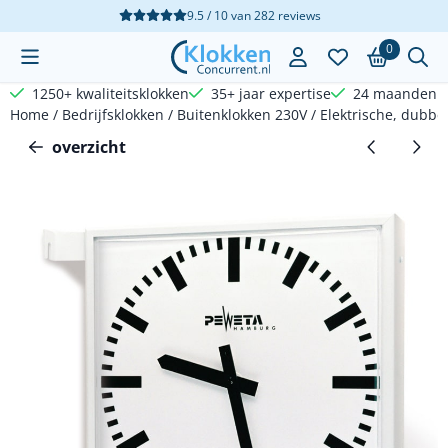
Cookievoorkeuren zijn beschikbaar. Kies instellingen of sta a
9.5 / 10
van
282
reviews
0
1250+ kwaliteitsklokken
35+ jaar expertise
24 maanden g
Home
/
Bedrijfsklokken
/
Buitenklokken 230V
/
Elektrische, dubbe
overzicht