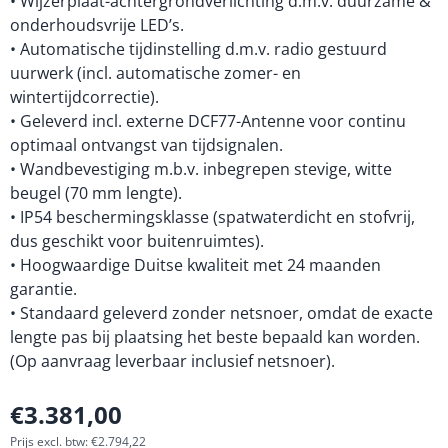
• Wijzerplaat-achtergrondverlichting d.m.v. duurzame &
onderhoudsvrije LED’s.
• Automatische tijdinstelling d.m.v. radio gestuurd
uurwerk (incl. automatische zomer- en
wintertijdcorrectie).
• Geleverd incl. externe DCF77-Antenne voor continu
optimaal ontvangst van tijdsignalen.
• Wandbevestiging m.b.v. inbegrepen stevige, witte
beugel (70 mm lengte).
• IP54 beschermingsklasse (spatwaterdicht en stofvrij,
dus geschikt voor buitenruimtes).
• Hoogwaardige Duitse kwaliteit met 24 maanden
garantie.
• Standaard geleverd zonder netsnoer, omdat de exacte
lengte pas bij plaatsing het beste bepaald kan worden.
(Op aanvraag leverbaar inclusief netsnoer).
€
3.381,00
Prijs excl. btw:
€
2.794,22