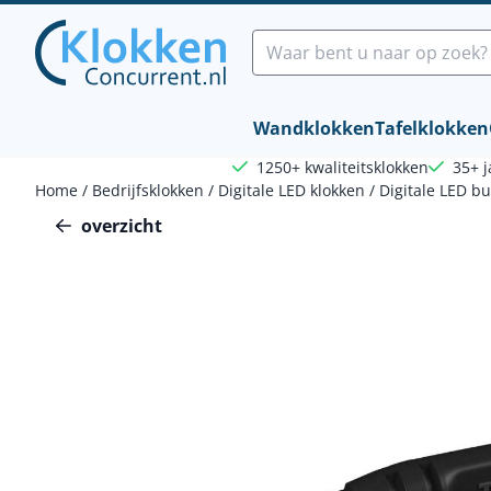
Cookievoorkeuren zijn beschikbaar. Kies instellingen of sta a
Zoeken
Wandklokken
Tafelklokken
1250+ kwaliteitsklokken
35+ j
Home
/
Bedrijfsklokken
/
Digitale LED klokken
/
Digitale LED b
overzicht