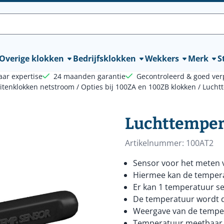
lle cookies toe.
Overige klokken
Bedrijfsklokken
Wekkers
Merk
St
aar expertise
24 maanden garantie
Gecontroleerd & goed ver
uitenklokken netstroom
/
Opties bij 100ZA en 100ZB klokken
/
Lucht
Luchttempera
Artikelnummer:
100AT2
Sensor voor het meten 
Hiermee kan de temperat
Er kan 1 temperatuur s
De temperatuur wordt d
Weergave van de tempera
Temperatuur meetbaar va