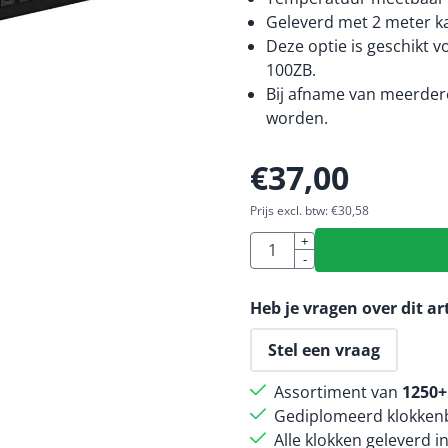
Geleverd met 2 meter ka
Deze optie is geschikt 
100ZB.
Bij afname van meerdere
worden.
€
37,00
Prijs excl. btw:
€
30,58
Aantal
+
-
Heb je vragen over dit ar
Stel een vraag
Assortiment van
1250+
Gediplomeerd klokkenb
Alle klokken geleverd i