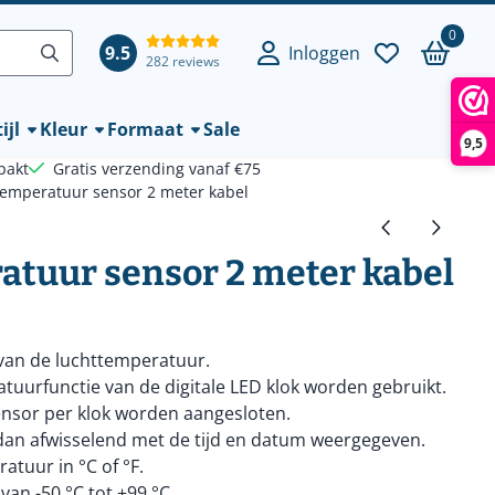
0
9.5
Inloggen
282 reviews
ijl
Kleur
Formaat
Sale
9,5
pakt
Gratis verzending vanaf €75
temperatuur sensor 2 meter kabel
tuur sensor 2 meter kabel
van de luchttemperatuur.
uurfunctie van de digitale LED klok worden gebruikt.
ensor per klok worden aangesloten.
an afwisselend met de tijd en datum weergegeven.
tuur in °C of °F.
n -50 °C tot +99 °C.