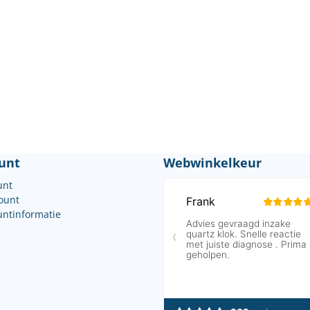
unt
Webwinkelkeur
unt
count
untinformatie