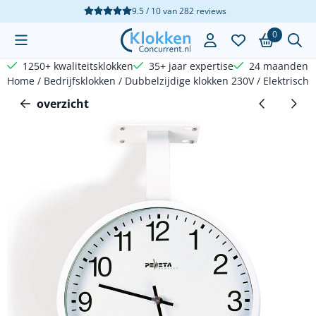
Cookievoorkeuren zijn beschikbaar. Kies instellingen of sta a
9.5 / 10
van
282
reviews
0
1250+ kwaliteitsklokken
35+ jaar expertise
24 maanden g
Home
/
Bedrijfsklokken
/
Dubbelzijdige klokken 230V
/
Elektrische
overzicht