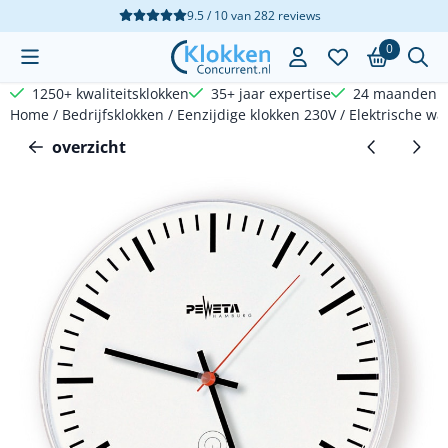
Cookievoorkeuren zijn beschikbaar. Kies instellingen of sta a
9.5 / 10
van
282
reviews
0
1250+ kwaliteitsklokken
35+ jaar expertise
24 maanden g
Home
/
Bedrijfsklokken
/
Eenzijdige klokken 230V
/
Elektrische wa
overzicht