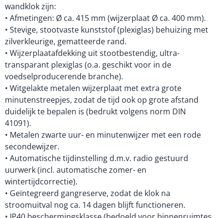
wandklok zijn:
• Afmetingen: Ø ca. 415 mm (wijzerplaat Ø ca. 400 mm).
• Stevige, stootvaste kunststof (plexiglas) behuizing met
zilverkleurige, gematteerde rand.
• Wijzerplaatafdekking uit stootbestendig, ultra-
transparant plexiglas (o.a. geschikt voor in de
voedselproducerende branche).
• Witgelakte metalen wijzerplaat met extra grote
minutenstreepjes, zodat de tijd ook op grote afstand
duidelijk te bepalen is (bedrukt volgens norm DIN
41091).
• Metalen zwarte uur- en minutenwijzer met een rode
secondewijzer.
• Automatische tijdinstelling d.m.v. radio gestuurd
uurwerk (incl. automatische zomer- en
wintertijdcorrectie).
• Geïntegreerd gangreserve, zodat de klok na
stroomuitval nog ca. 14 dagen blijft functioneren.
• IP40 beschermingsklasse (bedoeld voor binnenruimtes