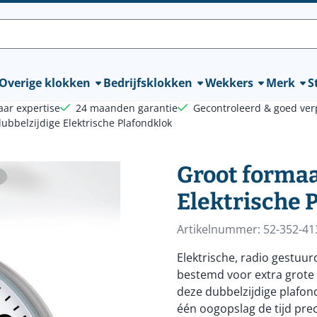
lle cookies toe.
Overige klokken
Bedrijfsklokken
Wekkers
Merk
St
aar expertise
24 maanden garantie
Gecontroleerd & goed ver
ubbelzijdige Elektrische Plafondklok
Groot formaa
Elektrische 
Artikelnummer:
52-352-41
Elektrische, radio gestuu
bestemd voor extra grote 
deze dubbelzijdige plafondk
één oogopslag de tijd pre