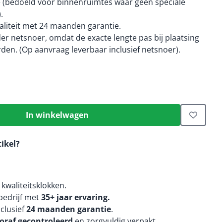
e (bedoeld voor binnenruimtes waar geen speciale
.
liteit met 24 maanden garantie.
er netsnoer, omdat de exacte lengte pas bij plaatsing
den. (Op aanvraag leverbaar inclusief netsnoer).
In winkelwagen
tikel?
kwaliteitsklokken.
edrijf met
35+ jaar ervaring.
nclusief
24 maanden
garantie
.
oraf gecontroleerd
en zorgvuldig verpakt.