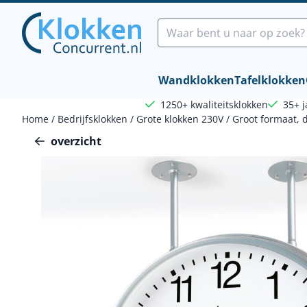
Cookievoorkeuren zijn beschikbaar. Kies instellingen of sta a
Zoeken
Wandklokken
Tafelklokken
1250+ kwaliteitsklokken
35+ j
Home
/
Bedrijfsklokken
/
Grote klokken 230V
/
Groot formaat, d
overzicht