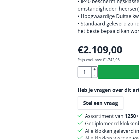
• IP40 beschermingsklass
omstandigheden heersen)
• Hoogwaardige Duitse kwa
• Standaard geleverd zond
het beste bepaald kan wor
€
2.109,00
Prijs excl. btw:
€
1.742,98
Aantal
+
-
Heb je vragen over dit ar
Stel een vraag
Assortiment van
1250+
Gediplomeerd klokkenb
Alle klokken geleverd i
Alle klokken worden
vo