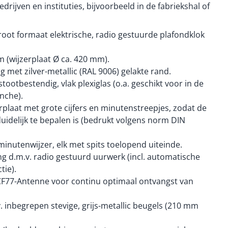
bedrijven en instituties, bijvoorbeeld in de fabriekshal of
ot formaat elektrische, radio gestuurde plafondklok
m (wijzerplaat Ø ca. 420 mm).
g met zilver-metallic (RAL 9006) gelakte rand.
stootbestendig, vlak plexiglas (o.a. geschikt voor in de
nche).
rplaat met grote cijfers en minutenstreepjes, zodat de
duidelijk te bepalen is (bedrukt volgens norm DIN
minutenwijzer, elk met spits toelopend uiteinde.
ing d.m.v. radio gestuurd uurwerk (incl. automatische
tie).
DCF77-Antenne voor continu optimaal ontvangst van
. inbegrepen stevige, grijs-metallic beugels (210 mm