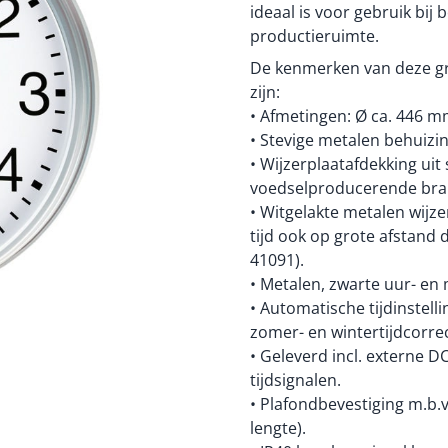
ideaal is voor gebruik bij 
productieruimte.
De kenmerken van deze gro
zijn:
• Afmetingen: Ø ca. 446 m
• Stevige metalen behuizin
• Wijzerplaatafdekking uit 
voedselproducerende bra
• Witgelakte metalen wijze
tijd ook op grote afstand 
41091).
• Metalen, zwarte uur- en 
• Automatische tijdinstell
zomer- en wintertijdcorrec
• Geleverd incl. externe 
tijdsignalen.
• Plafondbevestiging m.b.v
lengte).