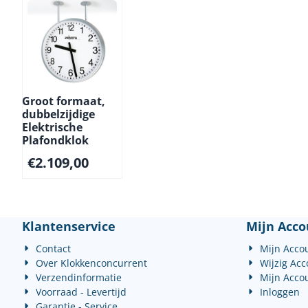
Groot formaat,
dubbelzijdige
Elektrische
Plafondklok
€
2.109,00
Klantenservice
Mijn Acco
Contact
Mijn Acco
Over Klokkenconcurrent
Wijzig Ac
Verzendinformatie
Mijn Acco
Voorraad - Levertijd
Inloggen
Garantie - Service