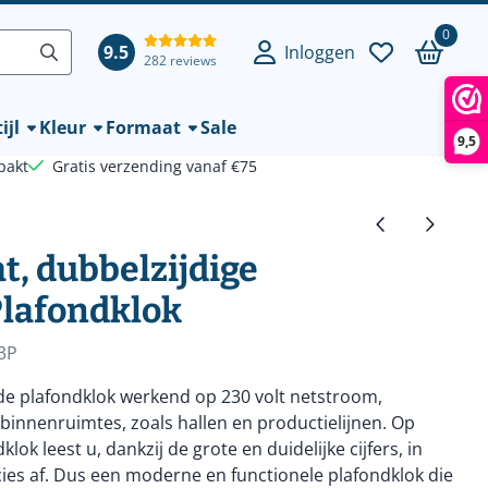
0
9.5
Inloggen
282 reviews
ijl
Kleur
Formaat
Sale
9,5
pakt
Gratis verzending vanaf €75
t, dubbelzijdige
Plafondklok
3P
rde plafondklok werkend op 230 volt netstroom,
binnenruimtes, zoals hallen en productielijnen. Op
lok leest u, dankzij de grote en duidelijke cijfers, in
cies af. Dus een moderne en functionele plafondklok die