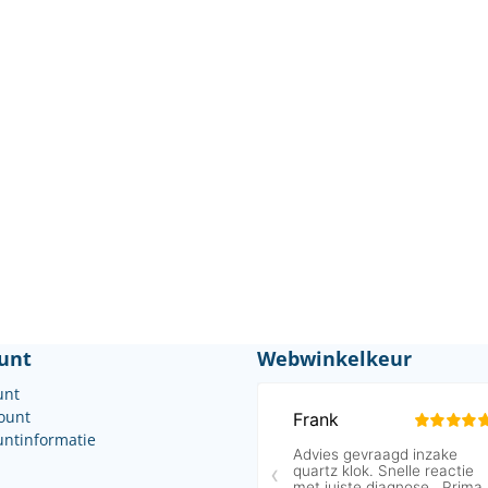
unt
Webwinkelkeur
unt
count
untinformatie