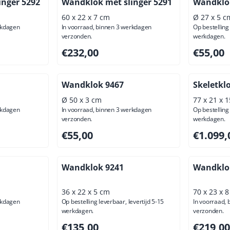
inger 5292
Wandklok met slinger 5291
Wandklo
60 x 22 x 7 cm
Ø 27 x 5 c
rkdagen
In voorraad, binnen 3 werkdagen
Op bestelling 
verzonden.
werkdagen.
usief btw: 191,74
Prijs: 232,00, exclusief btw: 191,74
Prijs: 55,
€232,00
€55,00
Wandklok 9467
Skeletkl
Ø 50 x 3 cm
77 x 21 x 
rkdagen
In voorraad, binnen 3 werkdagen
Op bestelling 
verzonden.
werkdagen.
ief btw: 38,84
Prijs: 55,00, exclusief btw: 45,45
Prijs: 1 0
€55,00
€1.099,
Wandklok 9241
Wandklok
36 x 22 x 5 cm
70 x 23 x 
rkdagen
Op bestelling leverbaar, levertijd 5-15
In voorraad,
werkdagen.
verzonden.
usief btw: 138,02
Prijs: 135,00, exclusief btw: 111,57
Prijs: 219
€135,00
€219,00