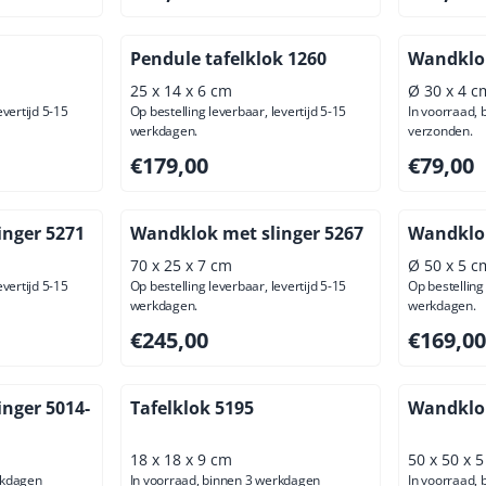
Pendule tafelklok 1260
Wandklo
25 x 14 x 6 cm
Ø 30 x 4 c
evertijd 5-15
Op bestelling leverbaar, levertijd 5-15
In voorraad,
werkdagen.
verzonden.
usief btw: 98,35
Prijs: 179,00, exclusief btw: 147,93
Prijs: 79,
€179,00
€79,00
inger 5271
Wandklok met slinger 5267
Wandklo
70 x 25 x 7 cm
Ø 50 x 5 c
evertijd 5-15
Op bestelling leverbaar, levertijd 5-15
Op bestelling 
werkdagen.
werkdagen.
usief btw: 189,26
Prijs: 245,00, exclusief btw: 202,48
Prijs: 169
€245,00
€169,00
nger 5014-
Tafelklok 5195
Wandklo
18 x 18 x 9 cm
50 x 50 x 
rkdagen
In voorraad, binnen 3 werkdagen
In voorraad,