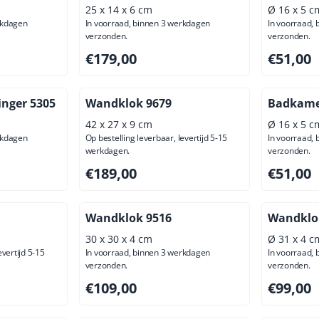
25 x 14 x 6 cm
Ø 16 x 5 c
rkdagen
In voorraad, binnen 3 werkdagen
In voorraad,
verzonden.
verzonden.
usief btw: 90,08
Prijs: 179,00, exclusief btw: 147,93
Prijs: 51,
€179,00
€51,00
inger 5305
Wandklok 9679
Badkame
42 x 27 x 9 cm
Ø 16 x 5 c
rkdagen
Op bestelling leverbaar, levertijd 5-15
In voorraad,
werkdagen.
verzonden.
usief btw: 156,20
Prijs: 189,00, exclusief btw: 156,20
Prijs: 51,
€189,00
€51,00
Wandklok 9516
Wandklo
30 x 30 x 4 cm
Ø 31 x 4 c
evertijd 5-15
In voorraad, binnen 3 werkdagen
In voorraad,
verzonden.
verzonden.
ief btw: 36,36
Prijs: 109,00, exclusief btw: 90,08
Prijs: 99,
€109,00
€99,00