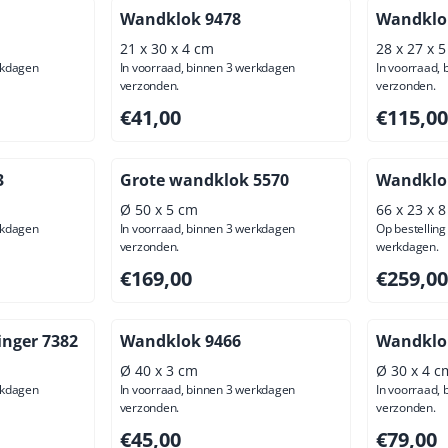
Wandklok 9478
Wandklok
21 x 30 x 4 cm
28 x 27 x 
rkdagen
In voorraad, binnen 3 werkdagen
In voorraad,
verzonden.
verzonden.
usief btw: 90,08
Prijs: 41,00, exclusief btw: 33,88
Prijs: 115
€41,00
€115,00
3
Grote wandklok 5570
Wandklok
Ø 50 x 5 cm
66 x 23 x 
rkdagen
In voorraad, binnen 3 werkdagen
Op bestelling 
verzonden.
werkdagen.
ief btw: 57,85
Prijs: 169,00, exclusief btw: 139,67
Prijs: 259
€169,00
€259,00
inger 7382
Wandklok 9466
Wandklo
Ø 40 x 3 cm
Ø 30 x 4 c
rkdagen
In voorraad, binnen 3 werkdagen
In voorraad,
verzonden.
verzonden.
9,00, exclusief btw: 147,93
Prijs: 45,00, exclusief btw: 37,19
Prijs: 79,
€45,00
€79,00