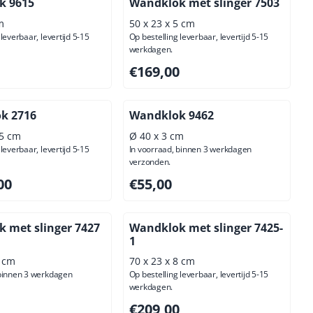
k 9615
Wandklok met slinger 7503
m
50 x 23 x 5 cm
leverbaar, levertijd 5-15
Op bestelling leverbaar, levertijd 5-15
werkdagen.
00, exclusief btw: 45,45
Prijs: 169,00, exclusief btw: 139,67
€169,00
ok 2716
Wandklok 9462
15 cm
Ø 40 x 3 cm
leverbaar, levertijd 5-15
In voorraad, binnen 3 werkdagen
verzonden.
99,00, exclusief btw: 908,26
Prijs: 55,00, exclusief btw: 45,45
00
€55,00
 met slinger 7427
Wandklok met slinger 7425-
1
8 cm
70 x 23 x 8 cm
 binnen 3 werkdagen
Op bestelling leverbaar, levertijd 5-15
werkdagen.
,00, exclusief btw: 180,99
Prijs: 209,00, exclusief btw: 172,73
€209,00