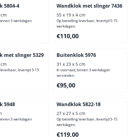
 5804-4
Wandklok met slinger 7436
5 cm
55 x 19 x 4 cm
 binnen 3 werkdagen
Op bestelling leverbaar, levertijd 5-15
werkdagen.
,00, exclusief btw: 95,04
Prijs: 110,00, exclusief btw: 90,91
€110,00
 met slinger 5329
Buitenklok 5976
8 cm
31 x 23 x 5 cm
leverbaar, levertijd 5-15
In voorraad, binnen 3 werkdagen
verzonden.
,00, exclusief btw: 214,05
Prijs: 95,00, exclusief btw: 78,51
€95,00
k 5948
Wandklok 5822-18
m
27 x 27 x 5 cm
 binnen 3 werkdagen
Op bestelling leverbaar, levertijd 5-15
werkdagen.
00, exclusief btw: 65,29
Prijs: 119,00, exclusief btw: 98,35
€119,00