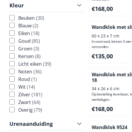
Kleur
Prijs: 168,00, excl
€168,00
Beuken
(30)
Blauw
(2)
Wandklok met sl
Eiken
(18)
60 x 23 x 7 cm
Goud
(85)
In voorraad, binnen 3 we
verzonden.
Groen
(3)
Prijs: 135,00, excl
€135,00
Kersen
(8)
Licht eiken
(39)
Noten
(36)
Wandklok met sli
Rood
(1)
18
Wit
(14)
34 x 26 x 6 cm
Zilver
(181)
Op bestelling leverbaar, l
werkdagen.
Zwart
(64)
Prijs: 168,00, excl
€168,00
Overig
(79)
Urenaanduiding
Wandklok 9524