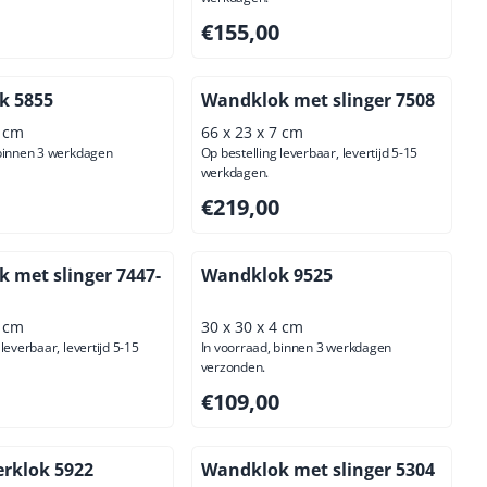
00, exclusief btw: 76,03
Prijs: 155,00, exclusief btw: 128,10
€155,00
k 5855
Wandklok met slinger 7508
4 cm
66 x 23 x 7 cm
 binnen 3 werkdagen
Op bestelling leverbaar, levertijd 5-15
werkdagen.
00, exclusief btw: 81,82
Prijs: 219,00, exclusief btw: 180,99
€219,00
 met slinger 7447-
Wandklok 9525
6 cm
30 x 30 x 4 cm
leverbaar, levertijd 5-15
In voorraad, binnen 3 werkdagen
verzonden.
,00, exclusief btw: 138,84
Prijs: 109,00, exclusief btw: 90,08
€109,00
rklok 5922
Wandklok met slinger 5304