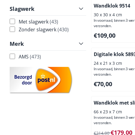
Wandklok 9514
Slagwerk
30 x 30 x 4 cm
In voorraad, binnen 3 we
Met slagwerk
(43)
verzonden.
Zonder slagwerk
(430)
Prijs: 109,00, excl
€109,00
Merk
Digitale klok 589
AMS
(473)
24 x 21 x 3 cm
In voorraad, binnen 3 we
verzonden.
Prijs: 70,00, exclus
€70,00
Wandklok met sl
66 x 23 x 7 cm
In voorraad, binnen 3 we
verzonden.
Van 214,00 voor 17
€179,00
€214,00