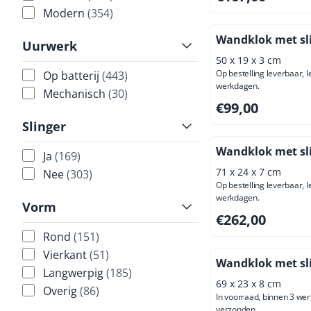
Modern
(354)
Wandklok met sl
Uurwerk
50 x 19 x 3 cm
Op bestelling leverbaar, l
Op batterij
(443)
werkdagen.
Mechanisch
(30)
Prijs: 99,00, exclus
€99,00
Slinger
Wandklok met sl
Ja
(169)
71 x 24 x 7 cm
Nee
(303)
Op bestelling leverbaar, l
werkdagen.
Vorm
Prijs: 262,00, excl
€262,00
Rond
(151)
Vierkant
(51)
Wandklok met sl
Langwerpig
(185)
69 x 23 x 8 cm
Overig
(86)
In voorraad, binnen 3 we
verzonden.