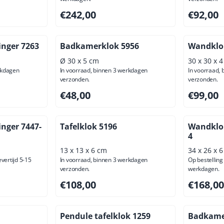
usief btw: 138,84
Prijs: 242,00, exclusief btw: 200,00
Prijs: 92,
€242,00
€92,00
inger 7263
Badkamerklok 5956
Wandklo
Ø 30 x 5 cm
30 x 30 x 
rkdagen
In voorraad, binnen 3 werkdagen
In voorraad,
verzonden.
verzonden.
usief btw: 111,57
Prijs: 48,00, exclusief btw: 39,67
Prijs: 99,
€48,00
€99,00
nger 7447-
Tafelklok 5196
Wandklok
4
13 x 13 x 6 cm
34 x 26 x 
evertijd 5-15
In voorraad, binnen 3 werkdagen
Op bestelling 
verzonden.
werkdagen.
usief btw: 138,84
Prijs: 108,00, exclusief btw: 89,26
Prijs: 168
€108,00
€168,00
Pendule tafelklok 1259
Badkame