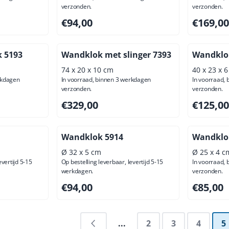
verzonden.
verzonden.
usief btw: 280,17
Prijs: 94,00, exclusief btw: 77,69
Prijs: 169
€94,00
€169,00
k 5193
Wandklok met slinger 7393
Wandklo
74 x 20 x 10 cm
40 x 23 x 
rkdagen
In voorraad, binnen 3 werkdagen
In voorraad,
verzonden.
verzonden.
usief btw: 144,63
Prijs: 329,00, exclusief btw: 271,90
Prijs: 125
€329,00
€125,00
Wandklok 5914
Wandklo
Ø 32 x 5 cm
Ø 25 x 4 c
evertijd 5-15
Op bestelling leverbaar, levertijd 5-15
In voorraad,
werkdagen.
verzonden.
usief btw: 130,58
Prijs: 94,00, exclusief btw: 77,69
Prijs: 85,
€94,00
€85,00
...
2
3
4
5