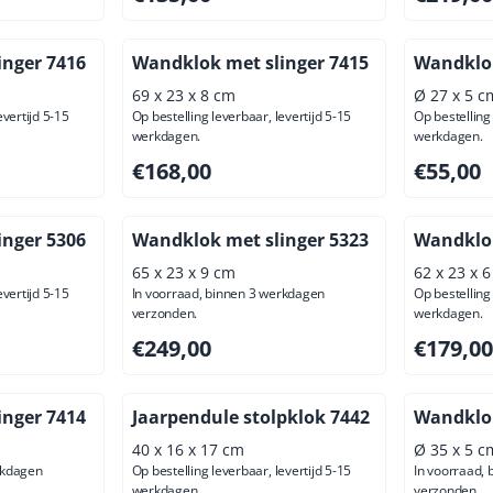
inger 7416
Wandklok met slinger 7415
Wandklo
69 x 23 x 8 cm
Ø 27 x 5 c
evertijd 5-15
Op bestelling leverbaar, levertijd 5-15
Op bestelling 
werkdagen.
werkdagen.
ief btw: 81,82
Prijs: 168,00, exclusief btw: 138,84
Prijs: 55,
€168,00
€55,00
inger 5306
Wandklok met slinger 5323
Wandklok
65 x 23 x 9 cm
62 x 23 x 
evertijd 5-15
In voorraad, binnen 3 werkdagen
Op bestelling 
verzonden.
werkdagen.
usief btw: 216,53
Prijs: 249,00, exclusief btw: 205,79
Prijs: 179
€249,00
€179,00
inger 7414
Jaarpendule stolpklok 7442
Wandklo
40 x 16 x 17 cm
Ø 35 x 5 c
rkdagen
Op bestelling leverbaar, levertijd 5-15
In voorraad,
werkdagen.
verzonden.