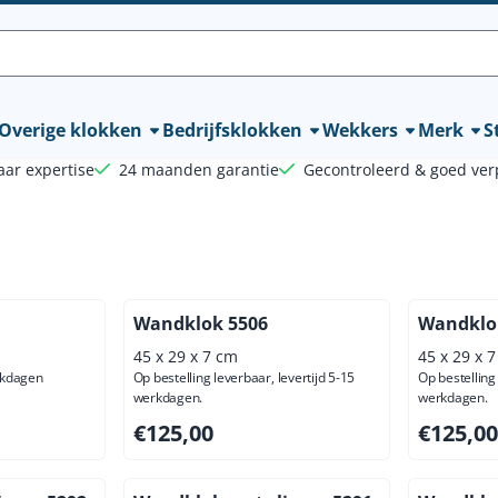
lle cookies toe.
Overige klokken
Bedrijfsklokken
Wekkers
Merk
St
aar expertise
24 maanden garantie
Gecontroleerd & goed ver
Wandklok 5506
Wandklo
45 x 29 x 7 cm
45 x 29 x 
rkdagen
Op bestelling leverbaar, levertijd 5-15
Op bestelling 
werkdagen.
werkdagen.
ief btw: 39,67
Prijs: 125,00, exclusief btw: 103,31
Prijs: 125
€125,00
€125,00