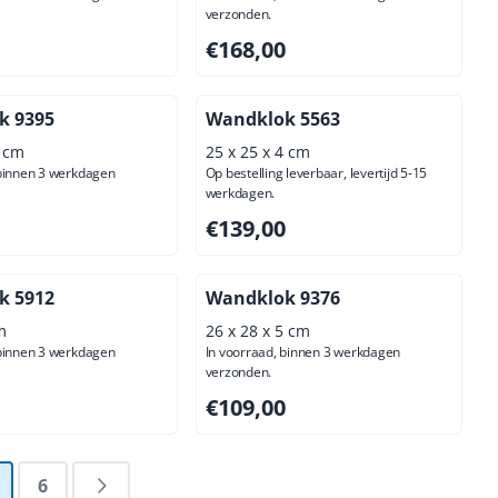
verzonden.
,00, exclusief btw: 139,67
Prijs: 168,00, exclusief btw: 138,84
€168,00
k 9395
Wandklok 5563
6 cm
25 x 25 x 4 cm
 binnen 3 werkdagen
Op bestelling leverbaar, levertijd 5-15
werkdagen.
,00, exclusief btw: 103,31
Prijs: 139,00, exclusief btw: 114,88
€139,00
k 5912
Wandklok 9376
m
26 x 28 x 5 cm
 binnen 3 werkdagen
In voorraad, binnen 3 werkdagen
verzonden.
00, exclusief btw: 70,25
Prijs: 109,00, exclusief btw: 90,08
€109,00
6