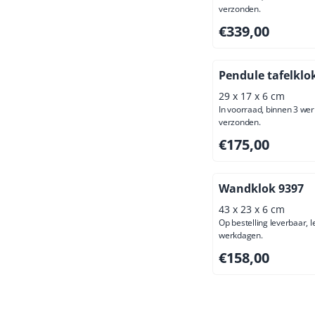
verzonden.
Prijs: 339,00, excl
€339,00
Pendule tafelklo
29 x 17 x 6 cm
In voorraad, binnen 3 we
verzonden.
Prijs: 175,00, excl
€175,00
Wandklok 9397
43 x 23 x 6 cm
Op bestelling leverbaar, l
werkdagen.
Prijs: 158,00, excl
€158,00