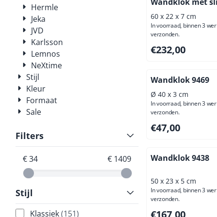
Wandklok met sl
Hermle
60 x 22 x 7 cm
Jeka
In voorraad, binnen 3 we
JVD
verzonden.
Karlsson
Prijs: 232,00, excl
€232,00
Lemnos
NeXtime
Stijl
Wandklok 9469
Kleur
Ø 40 x 3 cm
Formaat
In voorraad, binnen 3 we
Sale
verzonden.
Prijs: 47,00, exclus
€47,00
Filters
Wandklok 9438
€ 34
€ 1409
50 x 23 x 5 cm
In voorraad, binnen 3 we
Stijl
verzonden.
Prijs: 167,00, excl
€167,00
Klassiek
(151)