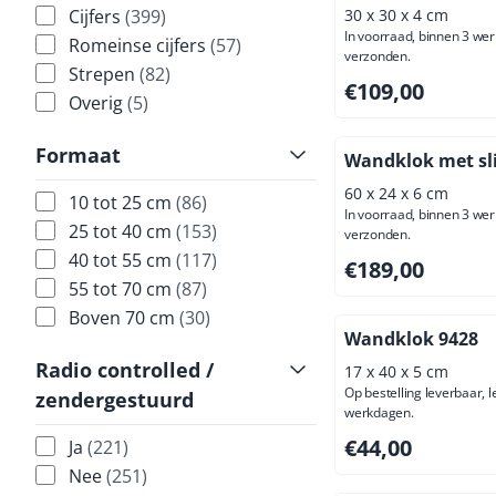
Cijfers
(399)
30 x 30 x 4 cm
In voorraad, binnen 3 we
Romeinse cijfers
(57)
verzonden.
Strepen
(82)
Prijs: 109,00, excl
€109,00
Overig
(5)
Formaat
Wandklok met sl
60 x 24 x 6 cm
10 tot 25 cm
(86)
In voorraad, binnen 3 we
25 tot 40 cm
(153)
verzonden.
40 tot 55 cm
(117)
Prijs: 189,00, excl
€189,00
55 tot 70 cm
(87)
Boven 70 cm
(30)
Wandklok 9428
Radio controlled /
17 x 40 x 5 cm
Op bestelling leverbaar, l
zendergestuurd
werkdagen.
Prijs: 44,00, exclus
€44,00
Ja
(221)
Nee
(251)