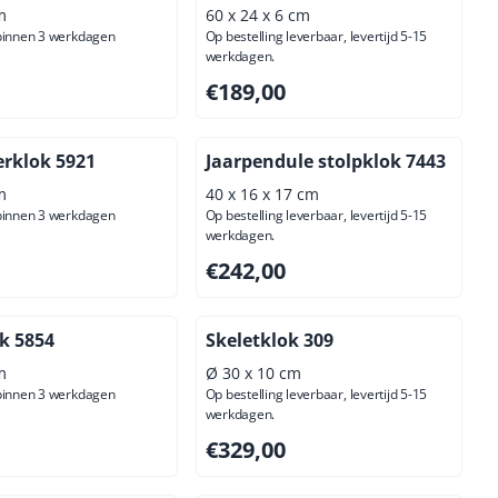
m
60 x 24 x 6 cm
 binnen 3 werkdagen
Op bestelling leverbaar, levertijd 5-15
werkdagen.
00, exclusief btw: 42,15
Prijs: 189,00, exclusief btw: 156,20
€189,00
rklok 5921
Jaarpendule stolpklok 7443
m
40 x 16 x 17 cm
 binnen 3 werkdagen
Op bestelling leverbaar, levertijd 5-15
werkdagen.
00, exclusief btw: 42,15
Prijs: 242,00, exclusief btw: 200,00
€242,00
k 5854
Skeletklok 309
m
Ø 30 x 10 cm
 binnen 3 werkdagen
Op bestelling leverbaar, levertijd 5-15
werkdagen.
00, exclusief btw: 81,82
Prijs: 329,00, exclusief btw: 271,90
€329,00