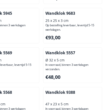
k 5945
Wandklok 9683
m
25 x 25 x 3 cm
 binnen 3 werkdagen
Op bestelling leverbaar, levertijd 5-15
werkdagen.
00, exclusief btw: 65,29
Prijs: 93,00, exclusief btw: 76,86
€93,00
k 5569
Wandklok 5557
m
Ø 32 x 5 cm
leverbaar, levertijd 5-15
In voorraad, binnen 3 werkdagen
verzonden.
,00, exclusief btw: 139,67
Prijs: 48,00, exclusief btw: 39,67
€48,00
k 5568
Wandklok 9388
5 cm
47 x 23 x 5 cm
 binnen 3 werkdagen
In voorraad, binnen 3 werkdagen