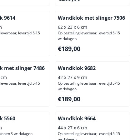
k 9614
Wandklok met slinger 7506
m
62 x 23 x 6 cm
leverbaar, levertijd 5-15
Op bestelling leverbaar, levertijd 5-15
werkdagen.
00, exclusief btw: 45,45
Prijs: 189,00, exclusief btw: 156,20
€189,00
 met slinger 7486
Wandklok 9682
6 cm
42 x 27 x 9 cm
leverbaar, levertijd 5-15
Op bestelling leverbaar, levertijd 5-15
werkdagen.
,00, exclusief btw: 147,93
Prijs: 189,00, exclusief btw: 156,20
€189,00
k 5560
Wandklok 9664
m
44 x 27 x 6 cm
 binnen 3 werkdagen
Op bestelling leverbaar, levertijd 5-15
werkdagen.