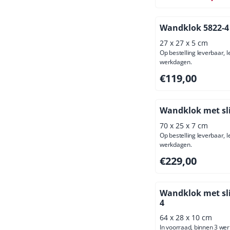
Wandklok 5822-4
27 x 27 x 5 cm
Op bestelling leverbaar, l
werkdagen.
Prijs: 119,00, excl
€119,00
Wandklok met sl
70 x 25 x 7 cm
Op bestelling leverbaar, l
werkdagen.
Prijs: 229,00, excl
€229,00
Wandklok met sli
4
64 x 28 x 10 cm
In voorraad, binnen 3 we