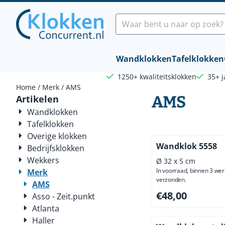
Cookievoorkeuren zijn beschikbaar. Kies instellingen of sta a
Zoeken
Wandklokken
Tafelklokken
1250+ kwaliteitsklokken
35+ j
Home
/
Merk
/
AMS
AMS
Artikelen
Wandklokken
Tafelklokken
Overige klokken
Wandklok 5558
Bedrijfsklokken
Wekkers
Ø 32 x 5 cm
In voorraad, binnen 3 we
Merk
verzonden.
AMS
Prijs: 48,00, exclus
€48,00
Asso - Zeit.punkt
Atlanta
Haller