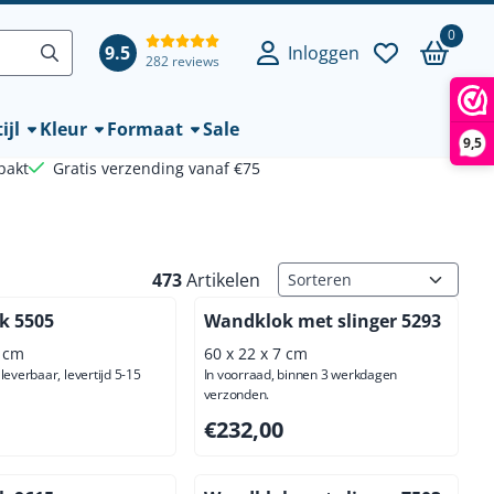
0
9.5
Inloggen
282 reviews
ijl
Kleur
Formaat
Sale
9,5
pakt
Gratis verzending vanaf €75
Sorteermethode
473
Artikelen
k 5505
Wandklok met slinger 5293
7 cm
60 x 22 x 7 cm
leverbaar, levertijd 5-15
In voorraad, binnen 3 werkdagen
verzonden.
,00, exclusief btw: 103,31
Prijs: 232,00, exclusief btw: 191,74
€232,00