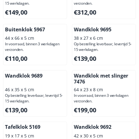
15 werkdagen.
verzonden.
Prijs: 149,00, exclusief btw: 123,14
Prijs: 312,00, exclusief btw: 
€149,00
€312,00
Buitenklok 5967
Wandklok 9695
44 x 66 x 5 cm
38 x 27 x 6 cm
In voorraad, binnen 3 werkdagen
Op bestelling leverbaar, levertijd 5-
verzonden.
15 werkdagen.
Prijs: 110,00, exclusief btw: 90,91
Prijs: 139,00, exclusief btw: 
€110,00
€139,00
Wandklok 9689
Wandklok met slinger
7476
46 x 35 x 5 cm
64 x 23 x 8 cm
Op bestelling leverbaar, levertijd 5-
In voorraad, binnen 3 werkdagen
15 werkdagen.
verzonden.
Prijs: 139,00, exclusief btw: 114,88
Prijs: 199,00, exclusief btw: 
€139,00
€199,00
Tafelklok 5169
Wandklok 9692
19 x 17 x 5 cm
42 x 30 x 5 cm