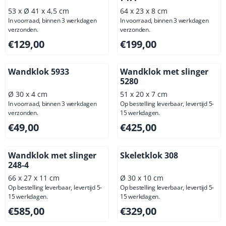
53 x Ø 41 x 4,5 cm
64 x 23 x 8 cm
In voorraad, binnen 3 werkdagen
In voorraad, binnen 3 werkdagen
verzonden.
verzonden.
Prijs: 129,00, exclusief btw: 106,61
Prijs: 199,00, exclusief btw: 
€129,00
€199,00
Wandklok 5933
Wandklok met slinger
5280
Ø 30 x 4 cm
51 x 20 x 7 cm
In voorraad, binnen 3 werkdagen
Op bestelling leverbaar, levertijd 5-
verzonden.
15 werkdagen.
Prijs: 49,00, exclusief btw: 40,50
Prijs: 425,00, exclusief btw: 
€49,00
€425,00
Wandklok met slinger
Skeletklok 308
248-4
66 x 27 x 11 cm
Ø 30 x 10 cm
Op bestelling leverbaar, levertijd 5-
Op bestelling leverbaar, levertijd 5-
15 werkdagen.
15 werkdagen.
Prijs: 585,00, exclusief btw: 483,47
Prijs: 329,00, exclusief btw: 
€585,00
€329,00