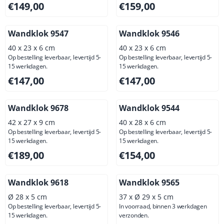
Prijs: 149,00, exclusief btw: 123,14
Prijs: 159,00, exclusief btw: 
€149,00
€159,00
Wandklok 9547
Wandklok 9546
40 x 23 x 6 cm
40 x 23 x 6 cm
Op bestelling leverbaar, levertijd 5-
Op bestelling leverbaar, levertijd 5-
15 werkdagen.
15 werkdagen.
Prijs: 147,00, exclusief btw: 121,49
Prijs: 147,00, exclusief btw: 
€147,00
€147,00
Wandklok 9678
Wandklok 9544
42 x 27 x 9 cm
40 x 28 x 6 cm
Op bestelling leverbaar, levertijd 5-
Op bestelling leverbaar, levertijd 5-
15 werkdagen.
15 werkdagen.
Prijs: 189,00, exclusief btw: 156,20
Prijs: 154,00, exclusief btw: 
€189,00
€154,00
Wandklok 9618
Wandklok 9565
Ø 28 x 5 cm
37 x Ø 29 x 5 cm
Op bestelling leverbaar, levertijd 5-
In voorraad, binnen 3 werkdagen
15 werkdagen.
verzonden.