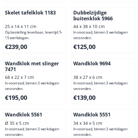
Skelet tafelklok 1183
Dubbelzijdige
buitenklok 5966
25 x 14 x 11 cm
44 x 38 x 10 cm
Op bestelling leverbaar, levertijd 5-
In voorraad, binnen 3 werkdagen
15 werkdagen.
verzonden.
Prijs: 239,00, exclusief btw: 197,52
Prijs: 125,00, exclusief btw: 
€239,00
€125,00
Wandklok met slinger
Wandklok 9694
7471
68 x 22 x 7 cm
38 x 27 x 6 cm
In voorraad, binnen 3 werkdagen
In voorraad, binnen 3 werkdagen
verzonden.
verzonden.
Prijs: 195,00, exclusief btw: 161,16
Prijs: 139,00, exclusief btw: 
€195,00
€139,00
Wandklok 5561
Wandklok 5551
Ø 35 x 5 cm
34 x 34 x 5 cm
In voorraad, binnen 3 werkdagen
In voorraad, binnen 3 werkdagen
verzonden.
verzonden.