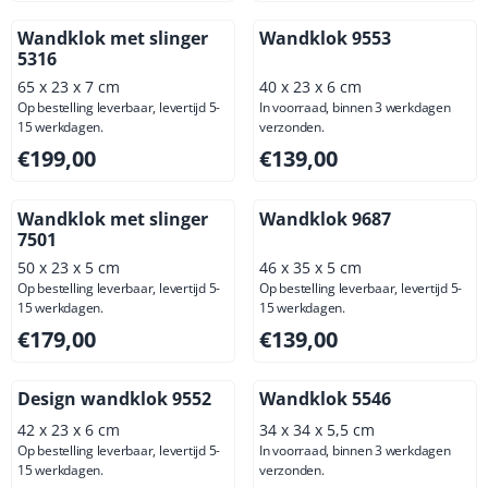
Wandklok met slinger
Wandklok 9553
5316
65 x 23 x 7 cm
40 x 23 x 6 cm
Op bestelling leverbaar, levertijd 5-
In voorraad, binnen 3 werkdagen
15 werkdagen.
verzonden.
Prijs: 199,00, exclusief btw: 164,46
Prijs: 139,00, exclusief btw: 
€199,00
€139,00
Wandklok met slinger
Wandklok 9687
7501
50 x 23 x 5 cm
46 x 35 x 5 cm
Op bestelling leverbaar, levertijd 5-
Op bestelling leverbaar, levertijd 5-
15 werkdagen.
15 werkdagen.
Prijs: 179,00, exclusief btw: 147,93
Prijs: 139,00, exclusief btw: 
€179,00
€139,00
Design wandklok 9552
Wandklok 5546
42 x 23 x 6 cm
34 x 34 x 5,5 cm
Op bestelling leverbaar, levertijd 5-
In voorraad, binnen 3 werkdagen
15 werkdagen.
verzonden.