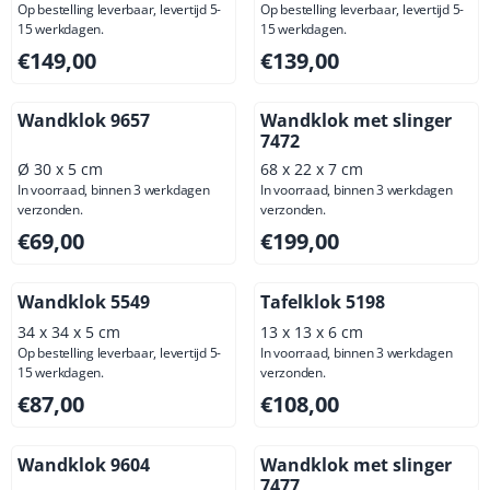
Op bestelling leverbaar, levertijd 5-
Op bestelling leverbaar, levertijd 5-
15 werkdagen.
15 werkdagen.
Prijs: 149,00, exclusief btw: 123,14
Prijs: 139,00, exclusief btw: 
€149,00
€139,00
Wandklok 9657
Wandklok met slinger
7472
Ø 30 x 5 cm
68 x 22 x 7 cm
In voorraad, binnen 3 werkdagen
In voorraad, binnen 3 werkdagen
verzonden.
verzonden.
Prijs: 69,00, exclusief btw: 57,02
Prijs: 199,00, exclusief btw: 
€69,00
€199,00
Wandklok 5549
Tafelklok 5198
34 x 34 x 5 cm
13 x 13 x 6 cm
Op bestelling leverbaar, levertijd 5-
In voorraad, binnen 3 werkdagen
15 werkdagen.
verzonden.
Prijs: 87,00, exclusief btw: 71,90
Prijs: 108,00, exclusief btw: 
€87,00
€108,00
Wandklok 9604
Wandklok met slinger
7477