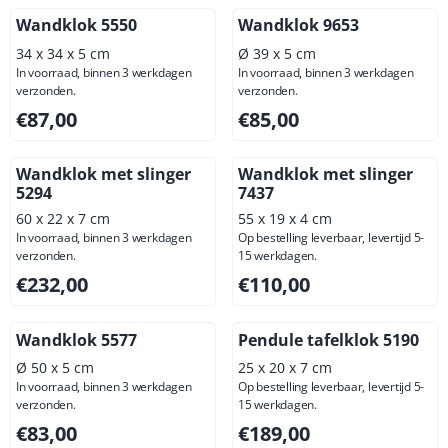
Wandklok 5550
Wandklok 9653
34 x 34 x 5 cm
Ø 39 x 5 cm
In voorraad, binnen 3 werkdagen
In voorraad, binnen 3 werkdagen
verzonden.
verzonden.
Prijs: 87,00, exclusief btw: 71,90
Prijs: 85,00, exclusief btw: 7
€87,00
€85,00
Wandklok met slinger
Wandklok met slinger
5294
7437
60 x 22 x 7 cm
55 x 19 x 4 cm
In voorraad, binnen 3 werkdagen
Op bestelling leverbaar, levertijd 5-
verzonden.
15 werkdagen.
Prijs: 232,00, exclusief btw: 191,74
Prijs: 110,00, exclusief btw: 
€232,00
€110,00
Wandklok 5577
Pendule tafelklok 5190
Ø 50 x 5 cm
25 x 20 x 7 cm
In voorraad, binnen 3 werkdagen
Op bestelling leverbaar, levertijd 5-
verzonden.
15 werkdagen.
Prijs: 83,00, exclusief btw: 68,60
Prijs: 189,00, exclusief btw: 
€83,00
€189,00