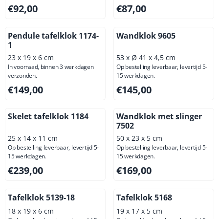
Prijs: 92,00, exclusief btw: 76,03
Prijs: 87,00, exclusief btw: 7
€92,00
€87,00
Pendule tafelklok 1174-
Wandklok 9605
1
23 x 19 x 6 cm
53 x Ø 41 x 4,5 cm
In voorraad, binnen 3 werkdagen
Op bestelling leverbaar, levertijd 5-
verzonden.
15 werkdagen.
Prijs: 149,00, exclusief btw: 123,14
Prijs: 145,00, exclusief btw: 
€149,00
€145,00
Skelet tafelklok 1184
Wandklok met slinger
7502
25 x 14 x 11 cm
50 x 23 x 5 cm
Op bestelling leverbaar, levertijd 5-
Op bestelling leverbaar, levertijd 5-
15 werkdagen.
15 werkdagen.
Prijs: 239,00, exclusief btw: 197,52
Prijs: 169,00, exclusief btw: 
€239,00
€169,00
Tafelklok 5139-18
Tafelklok 5168
18 x 19 x 6 cm
19 x 17 x 5 cm