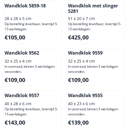
Wandklok 5859-18
Wandklok met slinger
5281
28 x 28 x 5 cm
51 x 20 x 7 cm
Op bestelling leverbaar, levertijd 5-
Op bestelling leverbaar, levertijd 5-
15 werkdagen.
15 werkdagen.
Prijs: 105,00, exclusief btw: 86,78
Prijs: 425,00, exclusief btw: 
€105,00
€425,00
Wandklok 9562
Wandklok 9559
32 x 25 x 4 cm
32 x 25 x 4 cm
In voorraad, binnen 3 werkdagen
In voorraad, binnen 3 werkdagen
verzonden.
verzonden.
Prijs: 109,00, exclusief btw: 90,08
Prijs: 109,00, exclusief btw: 
€109,00
€109,00
Wandklok 9557
Wandklok 9555
40 x 28 x 6 cm
40 x 23 x 6 cm
Op bestelling leverbaar, levertijd 5-
In voorraad, binnen 3 werkdagen
15 werkdagen.
verzonden.
Prijs: 143,00, exclusief btw: 118,18
Prijs: 139,00, exclusief btw: 
€143,00
€139,00