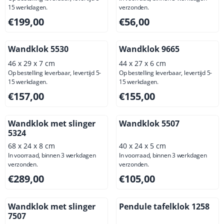
15 werkdagen.
verzonden.
Prijs: 199,00, exclusief btw: 164,46
Prijs: 56,00, exclusief btw: 4
€199,00
€56,00
Wandklok 5530
Wandklok 9665
46 x 29 x 7 cm
44 x 27 x 6 cm
Op bestelling leverbaar, levertijd 5-
Op bestelling leverbaar, levertijd 5-
15 werkdagen.
15 werkdagen.
Prijs: 157,00, exclusief btw: 129,75
Prijs: 155,00, exclusief btw: 
€157,00
€155,00
Wandklok met slinger
Wandklok 5507
5324
68 x 24 x 8 cm
40 x 24 x 5 cm
In voorraad, binnen 3 werkdagen
In voorraad, binnen 3 werkdagen
verzonden.
verzonden.
Prijs: 289,00, exclusief btw: 238,84
Prijs: 105,00, exclusief btw: 
€289,00
€105,00
Wandklok met slinger
Pendule tafelklok 1258
7507