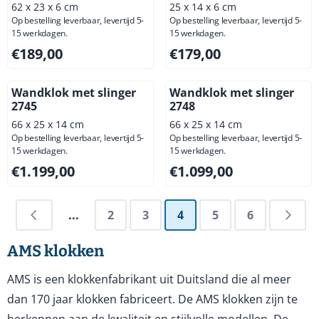
62 x 23 x 6 cm
25 x 14 x 6 cm
Op bestelling leverbaar, levertijd 5-
Op bestelling leverbaar, levertijd 5-
15 werkdagen.
15 werkdagen.
Prijs: 189,00, exclusief btw: 156,20
Prijs: 179,00, exclusief btw: 
€189,00
€179,00
Wandklok met slinger
Wandklok met slinger
2745
2748
66 x 25 x 14 cm
66 x 25 x 14 cm
Op bestelling leverbaar, levertijd 5-
Op bestelling leverbaar, levertijd 5-
15 werkdagen.
15 werkdagen.
Prijs: 1 199,00, exclusief btw: 990,91
Prijs: 1 099,00, exclusief btw
€1.199,00
€1.099,00
...
2
3
4
5
6
AMS klokken
AMS is een klokkenfabrikant uit Duitsland die al meer
dan 170 jaar klokken fabriceert. De AMS klokken zijn te