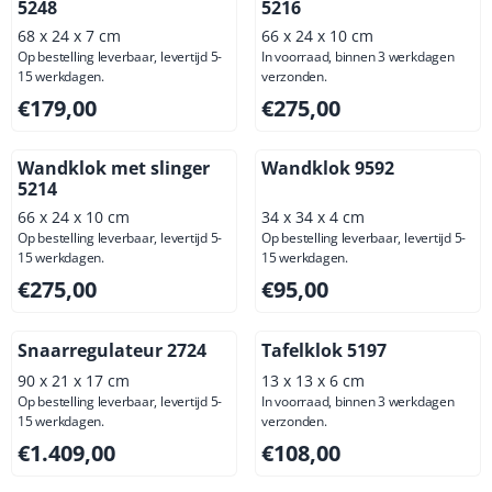
5248
5216
68 x 24 x 7 cm
66 x 24 x 10 cm
Op bestelling leverbaar, levertijd 5-
In voorraad, binnen 3 werkdagen
15 werkdagen.
verzonden.
Prijs: 179,00, exclusief btw: 147,93
Prijs: 275,00, exclusief btw: 
€179,00
€275,00
Wandklok met slinger
Wandklok 9592
5214
66 x 24 x 10 cm
34 x 34 x 4 cm
Op bestelling leverbaar, levertijd 5-
Op bestelling leverbaar, levertijd 5-
15 werkdagen.
15 werkdagen.
Prijs: 275,00, exclusief btw: 227,27
Prijs: 95,00, exclusief btw: 7
€275,00
€95,00
Snaarregulateur 2724
Tafelklok 5197
90 x 21 x 17 cm
13 x 13 x 6 cm
Op bestelling leverbaar, levertijd 5-
In voorraad, binnen 3 werkdagen
15 werkdagen.
verzonden.
Prijs: 1 409,00, exclusief btw: 1 164,46
Prijs: 108,00, exclusief btw: 
€1.409,00
€108,00