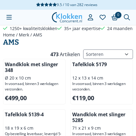
Cookievoorkeuren zijn beschikbaar. Kies instellingen of sta a
9.5 / 10
van
282
reviews
0
1250+ kwaliteitsklokken
35+ jaar expertise
24 maanden g
Home
/
Merk
/
AMS
AMS
Sorteermethode
473
Artikelen
Wandklok met slinger
Tafelklok 5179
348
Ø 20 x 10 cm
12 x 13 x 14 cm
In voorraad, binnen 3 werkdagen
In voorraad, binnen 3 werkdagen
verzonden.
verzonden.
Prijs: 499,00, exclusief btw: 412,40
Prijs: 119,00, exclusief btw: 
€499,00
€119,00
Tafelklok 5139-4
Wandklok met slinger
5285
18 x 19 x 6 cm
71 x 21 x 9 cm
Op bestelling leverbaar, levertijd 5-
In voorraad, binnen 3 werkdagen