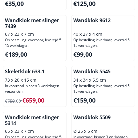
Prijs: 35,00, exclusief btw: 28,93
Prijs: 125,00, exclusief btw: 
€35,00
€125,00
Wandklok met slinger
Wandklok 9612
7439
67 x 23 x 7 cm
40 x 27 x 4 cm
Op bestelling leverbaar, levertijd 5-
Op bestelling leverbaar, levertijd 5-
15 werkdagen.
15 werkdagen.
Prijs: 189,00, exclusief btw: 156,20
Prijs: 99,00, exclusief btw: 8
€189,00
€99,00
Skeletklok 633-1
Wandklok 5545
73 x 20 x 15 cm
34 x 34 x 5,5 cm
In voorraad, binnen 3 werkdagen
Op bestelling leverbaar, levertijd 5-
verzonden.
15 werkdagen.
Van 759,00 voor 659,00, exclusief btw: 544,63
Prijs: 159,00, exclusief btw: 
€659,00
€159,00
€759,00
Wandklok met slinger
Wandklok 5509
5314
65 x 23 x 7 cm
Ø 25 x 5 cm
Op bestelling leverbaar, levertijd 5-
In voorraad, binnen 3 werkdagen