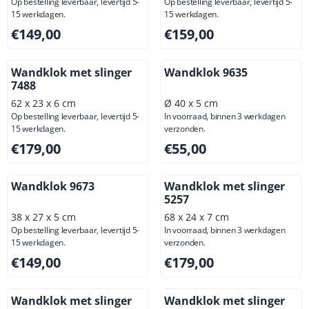
Op bestelling leverbaar, levertijd 5-
Op bestelling leverbaar, levertijd 5-
15 werkdagen.
15 werkdagen.
Prijs: 149,00, exclusief btw: 123,14
Prijs: 159,00, exclusief btw: 
€149,00
€159,00
Wandklok met slinger
Wandklok 9635
7488
62 x 23 x 6 cm
Ø 40 x 5 cm
Op bestelling leverbaar, levertijd 5-
In voorraad, binnen 3 werkdagen
15 werkdagen.
verzonden.
Prijs: 179,00, exclusief btw: 147,93
Prijs: 55,00, exclusief btw: 4
€179,00
€55,00
Wandklok 9673
Wandklok met slinger
5257
38 x 27 x 5 cm
68 x 24 x 7 cm
Op bestelling leverbaar, levertijd 5-
In voorraad, binnen 3 werkdagen
15 werkdagen.
verzonden.
Prijs: 149,00, exclusief btw: 123,14
Prijs: 179,00, exclusief btw: 
€149,00
€179,00
Wandklok met slinger
Wandklok met slinger