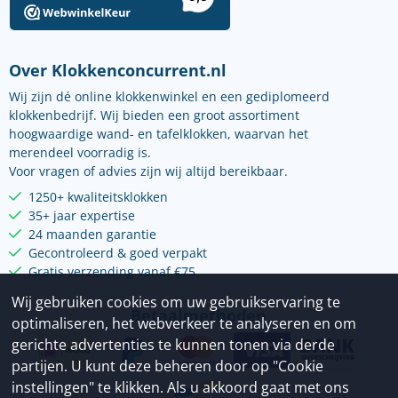
Over Klokkenconcurrent.nl
Wij zijn dé online klokkenwinkel en een gediplomeerd
klokkenbedrijf. Wij bieden een groot assortiment
hoogwaardige wand- en tafelklokken, waarvan het
merendeel voorradig is.
Voor vragen of advies zijn wij altijd bereikbaar.
1250+ kwaliteitsklokken
35+ jaar expertise
24 maanden garantie
Gecontroleerd & goed verpakt
Gratis verzending vanaf €75
Wij gebruiken cookies om uw gebruikservaring te
Betaalmethoden
optimaliseren, het webverkeer te analyseren en om
gerichte advertenties te kunnen tonen via derde
partijen. U kunt deze beheren door op "Cookie
instellingen" te klikken. Als u akkoord gaat met ons