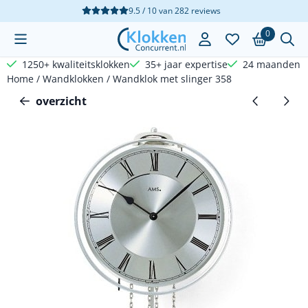
Cookievoorkeuren zijn beschikbaar. Kies instellingen of sta a
9.5 / 10
van
282
reviews
0
1250+ kwaliteitsklokken
35+ jaar expertise
24 maanden g
Home
/
Wandklokken
/
Wandklok met slinger 358
overzicht