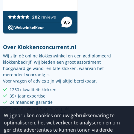
Over Klokkenconcurrent.nl
Wij zijn dé online klokkenwinkel en een gediplomeerd
klokkenbedrijf. Wij bieden een groot assortiment
hoogwaardige wand- en tafelklokken, waarvan het
merendeel voorradig is.
Voor vragen of advies zijn wij altijd bereikbaar.
1250+ kwaliteitsklokken
35+ jaar expertise
24 maanden garantie
Gecontroleerd & goed verpakt
Gratis verzending vanaf €75
Wij gebruiken cookies om uw gebruikservaring te
optimaliseren, het webverkeer te analyseren en om
Betaalmethoden
gerichte advertenties te kunnen tonen via derde