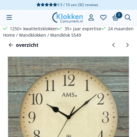
Cookievoorkeuren zijn beschikbaar. Kies instellingen of sta a
9.5 / 10
van
282
reviews
0
1250+ kwaliteitsklokken
35+ jaar expertise
24 maanden g
Home
/
Wandklokken
/
Wandklok 5549
overzicht