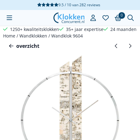
Cookievoorkeuren zijn beschikbaar. Kies instellingen of sta a
9.5 / 10
van
282
reviews
0
1250+ kwaliteitsklokken
35+ jaar expertise
24 maanden g
Home
/
Wandklokken
/
Wandklok 9604
overzicht