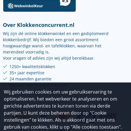
Over Klokkenconcurrent.nl
Wij zijn dé online klokkenwinkel en een gediplomeerd
klokkenbedrijf. Wij bieden een groot assortiment
hoogwaardige wand- en tafelklokken, waarvan het
merendeel voorradig is.
Voor vragen of advies zijn wij altijd bereikbaar.
1250+ kwaliteitsklokken
35+ jaar expertise
24 maanden garantie
Gecontroleerd & goed verpakt
Gratis verzending vanaf €75
Wij gebruiken cookies om uw gebruikservaring te
optimaliseren, het webverkeer te analyseren en om
Betaalmethoden
gerichte advertenties te kunnen tonen via derde
partijen. U kunt deze beheren door op "Cookie
instellingen" te klikken. Als u akkoord gaat met ons
gebruik van cookies, klikt u op "Alle cookies toestaan".