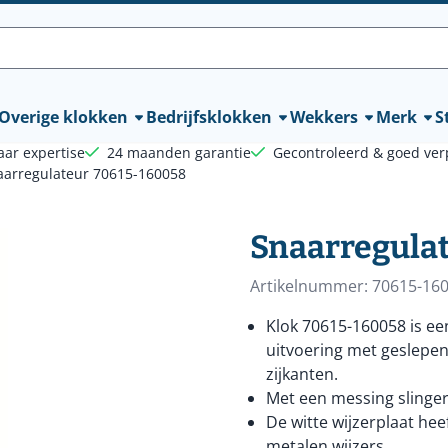
lle cookies toe.
Overige klokken
Bedrijfsklokken
Wekkers
Merk
St
aar expertise
24 maanden garantie
Gecontroleerd & goed ver
aarregulateur 70615-160058
Snaarregula
Artikelnummer:
70615-16
Klok 70615-160058 is e
uitvoering met geslepen
zijkanten.
Met een messing slinger
De witte wijzerplaat he
metalen wijzers.