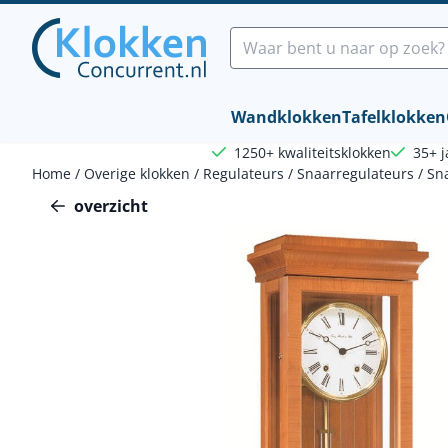
Cookievoorkeuren zijn beschikbaar. Kies instellingen of sta a
Zoeken
Wandklokken
Tafelklokken
1250+ kwaliteitsklokken
35+ j
Home
/
Overige klokken
/
Regulateurs
/
Snaarregulateurs
/
Sn
overzicht