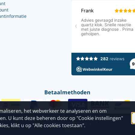
unt
count
untinformatie
Betaalmethoden
imaliseren, het webverkeer te analyseren en om
KvK: 09049833 - Btw: NL800397496B01
jen. U kunt deze beheren door op "Cookie instellingen"
©
2026
Even-Tijdcentrum v.o.f.
es, klikt u op "Alle cookies toestaan".