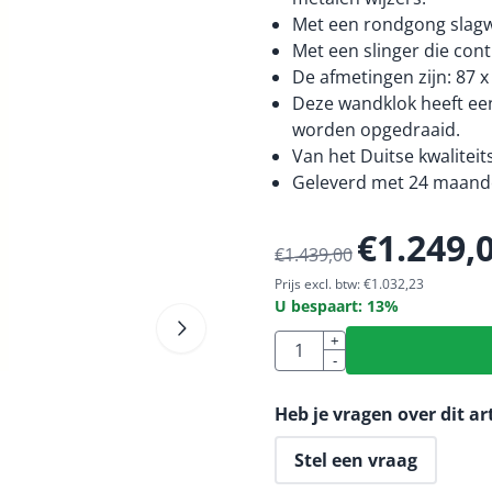
Met een rondgong slagwe
Met een slinger die con
De afmetingen zijn: 87 x
Deze wandklok heeft ee
worden opgedraaid.
Van het Duitse kwalitei
Geleverd met 24 maande
€
1.249,
€
1.439,00
Prijs excl. btw:
€
1.032,23
U bespaart:
13
%
Aantal
+
-
Heb je vragen over dit ar
Stel een vraag