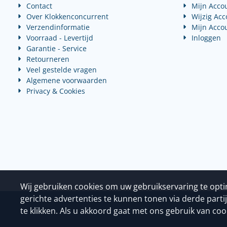
Contact
Mijn Acco
Over Klokkenconcurrent
Wijzig Ac
Verzendinformatie
Mijn Acco
Voorraad - Levertijd
Inloggen
Garantie - Service
Retourneren
Veel gestelde vragen
Algemene voorwaarden
Privacy & Cookies
Wij gebruiken cookies om uw gebruikservaring te opt
gerichte advertenties te kunnen tonen via derde parti
te klikken. Als u akkoord gaat met ons gebruik van cooki