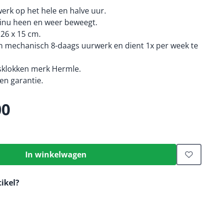
rk op het hele en halve uur.
tinu heen en weer beweegt.
 26 x 15 cm.
n mechanisch 8-daags uurwerk en dient 1x per week te
tsklokken merk Hermle.
n garantie.
00
In winkelwagen
tikel?