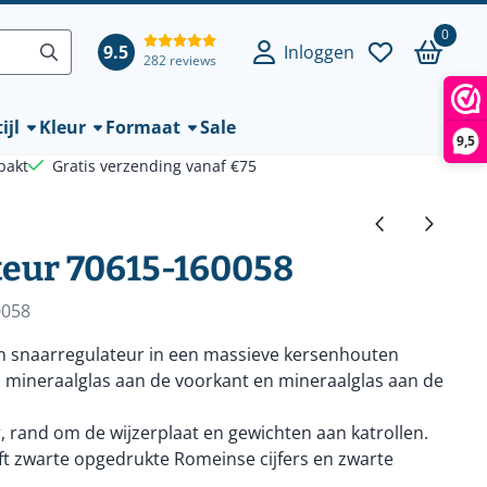
0
9.5
Inloggen
282 reviews
ijl
Kleur
Formaat
Sale
9,5
pakt
Gratis verzending vanaf €75
teur 70615-160058
0058
en snaarregulateur in een massieve kersenhouten
 mineraalglas aan de voorkant en mineraalglas aan de
, rand om de wijzerplaat en gewichten aan katrollen.
eft zwarte opgedrukte Romeinse cijfers en zwarte