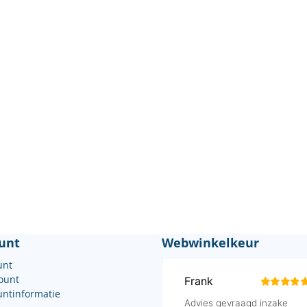
unt
Webwinkelkeur
unt
count
untinformatie