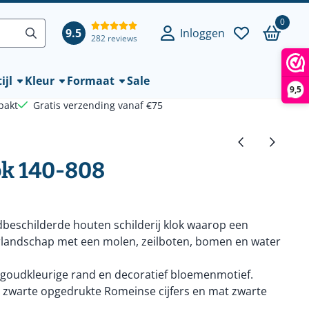
0
9.5
Inloggen
282 reviews
ijl
Kleur
Formaat
Sale
9,5
pakt
Gratis verzending vanaf €75
ok 140-808
dbeschilderde houten schilderij klok waarop een
erlandschap met een molen, zeilboten, bomen en water
goudkleurige rand en decoratief bloemenmotief.
ft zwarte opgedrukte Romeinse cijfers en mat zwarte