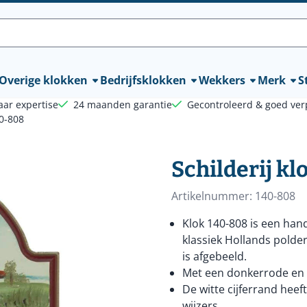
lle cookies toe.
Overige klokken
Bedrijfsklokken
Wekkers
Merk
St
aar expertise
24 maanden garantie
Gecontroleerd & goed ver
40-808
Schilderij kl
Artikelnummer:
140-808
Klok 140-808 is een han
klassiek Hollands pold
is afgebeeld.
Met een donkerrode en 
De witte cijferrand hee
wijzers.