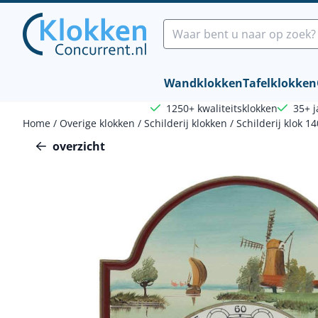
Cookievoorkeuren zijn beschikbaar. Kies instellingen of sta a
Zoeken
Wandklokken
Tafelklokken
1250+ kwaliteitsklokken
35+ j
Home
/
Overige klokken
/
Schilderij klokken
/
Schilderij klok 1
overzicht