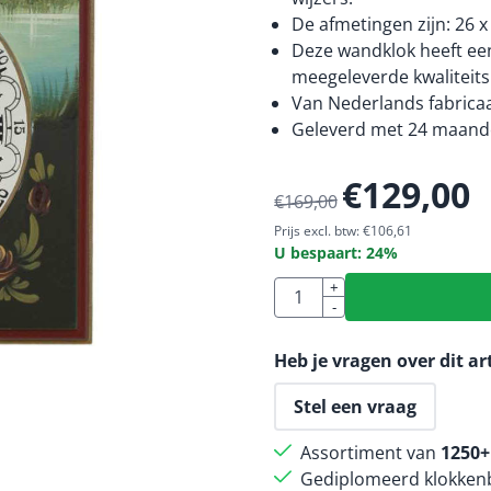
De afmetingen zijn: 26 x
Deze wandklok heeft een
meegeleverde kwaliteitsb
Van Nederlands fabricaa
Geleverd met 24 maande
€
129,00
€
169,00
Prijs excl. btw:
€
106,61
U bespaart:
24
%
Aantal
+
-
Heb je vragen over dit ar
Stel een vraag
Assortiment van
1250+
Gediplomeerd klokkenb