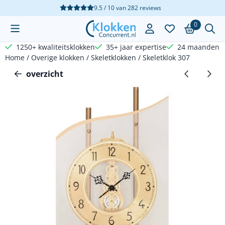
Cookievoorkeuren zijn beschikbaar. Kies instellingen of sta a
9.5 / 10
van
282
reviews
0
1250+ kwaliteitsklokken
35+ jaar expertise
24 maanden g
Home
/
Overige klokken
/
Skeletklokken
/
Skeletklok 307
overzicht