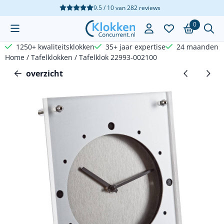
Cookievoorkeuren zijn beschikbaar. Kies instellingen of sta a
9.5 / 10
van
282
reviews
0
1250+ kwaliteitsklokken
35+ jaar expertise
24 maanden g
Home
/
Tafelklokken
/
Tafelklok 22993-002100
overzicht