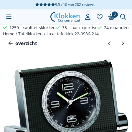
Cookievoorkeuren zijn beschikbaar. Kies instellingen of sta a
9.5 / 10
van
282
reviews
0
1250+ kwaliteitsklokken
35+ jaar expertise
24 maanden g
Home
/
Tafelklokken
/
Luxe tafelklok 22-0986-214
overzicht