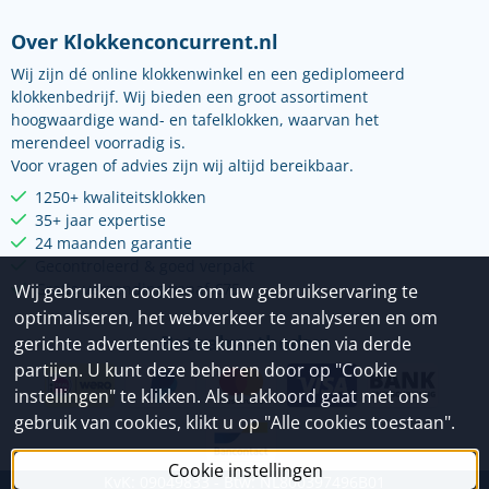
Over Klokkenconcurrent.nl
Wij zijn dé online klokkenwinkel en een gediplomeerd
klokkenbedrijf. Wij bieden een groot assortiment
hoogwaardige wand- en tafelklokken, waarvan het
merendeel voorradig is.
Voor vragen of advies zijn wij altijd bereikbaar.
1250+ kwaliteitsklokken
35+ jaar expertise
24 maanden garantie
Gecontroleerd & goed verpakt
Gratis verzending vanaf €75
Wij gebruiken cookies om uw gebruikservaring te
optimaliseren, het webverkeer te analyseren en om
Betaalmethoden
gerichte advertenties te kunnen tonen via derde
partijen. U kunt deze beheren door op "Cookie
instellingen" te klikken. Als u akkoord gaat met ons
gebruik van cookies, klikt u op "Alle cookies toestaan".
Cookie instellingen
KvK: 09049833 - Btw: NL800397496B01