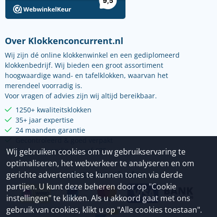
Over Klokkenconcurrent.nl
Wij zijn dé online klokkenwinkel en een gediplomeerd
klokkenbedrijf. Wij bieden een groot assortiment
hoogwaardige wand- en tafelklokken, waarvan het
merendeel voorradig is.
Voor vragen of advies zijn wij altijd bereikbaar.
1250+ kwaliteitsklokken
35+ jaar expertise
24 maanden garantie
Gecontroleerd & goed verpakt
Gratis verzending vanaf €75
Wij gebruiken cookies om uw gebruikservaring te
optimaliseren, het webverkeer te analyseren en om
Betaalmethoden
gerichte advertenties te kunnen tonen via derde
partijen. U kunt deze beheren door op "Cookie
instellingen" te klikken. Als u akkoord gaat met ons
gebruik van cookies, klikt u op "Alle cookies toestaan".