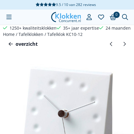
Cookievoorkeuren zijn beschikbaar. Kies instellingen of sta a
9.5 / 10
van
282
reviews
0
1250+ kwaliteitsklokken
35+ jaar expertise
24 maanden g
Home
/
Tafelklokken
/
Tafelklok KC10-12
overzicht