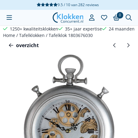
Cookievoorkeuren zijn beschikbaar. Kies instellingen of sta a
9.5 / 10
van
282
reviews
0
1250+ kwaliteitsklokken
35+ jaar expertise
24 maanden g
Home
/
Tafelklokken
/
Tafelklok 1803676030
overzicht