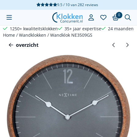
Cookievoorkeuren zijn beschikbaar. Kies instellingen of sta a
9.5 / 10
van
282
reviews
0
1250+ kwaliteitsklokken
35+ jaar expertise
24 maanden g
Home
/
Wandklokken
/
Wandklok NE3509GS
overzicht