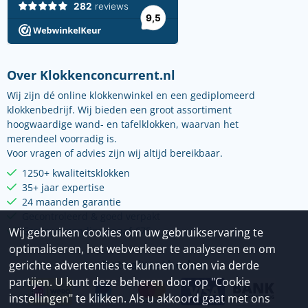
Over Klokkenconcurrent.nl
Wij zijn dé online klokkenwinkel en een gediplomeerd
klokkenbedrijf. Wij bieden een groot assortiment
hoogwaardige wand- en tafelklokken, waarvan het
merendeel voorradig is.
Voor vragen of advies zijn wij altijd bereikbaar.
1250+ kwaliteitsklokken
35+ jaar expertise
24 maanden garantie
Gecontroleerd & goed verpakt
Gratis verzending vanaf €75
Wij gebruiken cookies om uw gebruikservaring te
optimaliseren, het webverkeer te analyseren en om
Betaalmethoden
gerichte advertenties te kunnen tonen via derde
partijen. U kunt deze beheren door op "Cookie
instellingen" te klikken. Als u akkoord gaat met ons