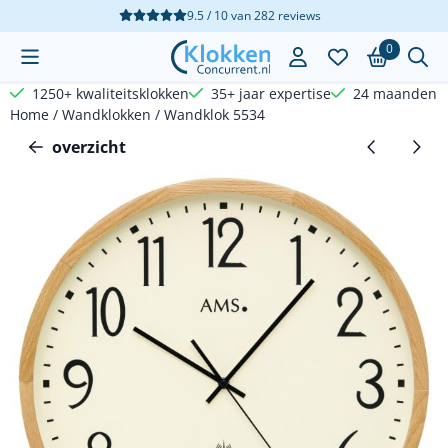
Cookievoorkeuren zijn beschikbaar. Kies instellingen of sta a
9.5 / 10
van
282
reviews
0
1250+ kwaliteitsklokken
35+ jaar expertise
24 maanden g
Home
/
Wandklokken
/
Wandklok 5534
overzicht