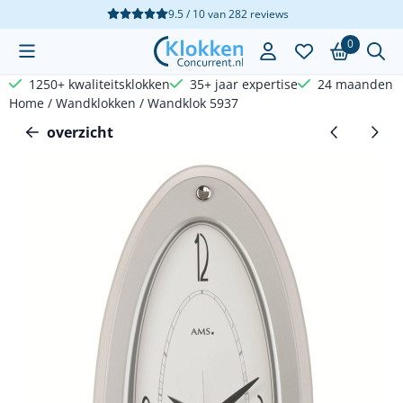
Cookievoorkeuren zijn beschikbaar. Kies instellingen of sta a
9.5 / 10
van
282
reviews
0
1250+ kwaliteitsklokken
35+ jaar expertise
24 maanden g
Home
/
Wandklokken
/
Wandklok 5937
overzicht