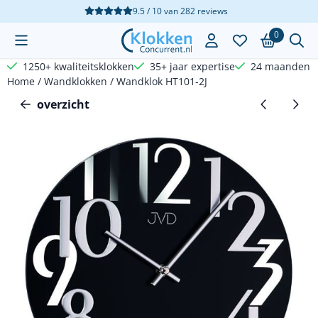
Cookievoorkeuren zijn beschikbaar. Kies instellingen of sta a
9.5 / 10
van
282
reviews
0
1250+ kwaliteitsklokken
35+ jaar expertise
24 maanden g
Home
/
Wandklokken
/
Wandklok HT101-2J
overzicht