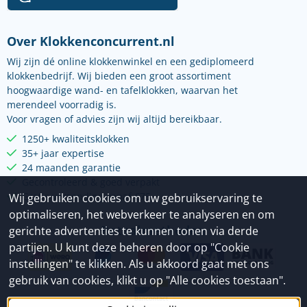
Over Klokkenconcurrent.nl
Wij zijn dé online klokkenwinkel en een gediplomeerd
klokkenbedrijf. Wij bieden een groot assortiment
hoogwaardige wand- en tafelklokken, waarvan het
merendeel voorradig is.
Voor vragen of advies zijn wij altijd bereikbaar.
1250+ kwaliteitsklokken
35+ jaar expertise
24 maanden garantie
Gecontroleerd & goed verpakt
Gratis verzending vanaf €75
Wij gebruiken cookies om uw gebruikservaring te
optimaliseren, het webverkeer te analyseren en om
Betaalmethoden
gerichte advertenties te kunnen tonen via derde
partijen. U kunt deze beheren door op "Cookie
instellingen" te klikken. Als u akkoord gaat met ons
gebruik van cookies, klikt u op "Alle cookies toestaan".