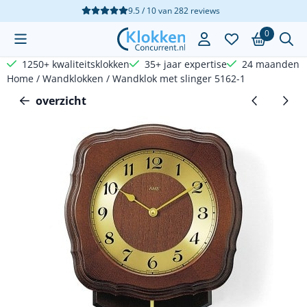
Cookievoorkeuren zijn beschikbaar. Kies instellingen of sta a
9.5 / 10
van
282
reviews
0
1250+ kwaliteitsklokken
35+ jaar expertise
24 maanden g
Home
/
Wandklokken
/
Wandklok met slinger 5162-1
overzicht