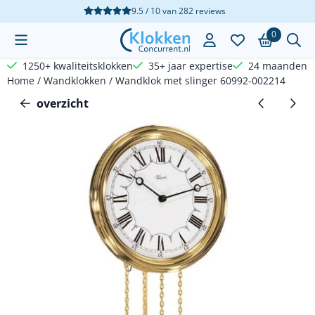
Cookievoorkeuren zijn beschikbaar. Kies instellingen of sta a
9.5 / 10
van
282
reviews
0
1250+ kwaliteitsklokken
35+ jaar expertise
24 maanden g
Home
/
Wandklokken
/
Wandklok met slinger 60992-002214
overzicht