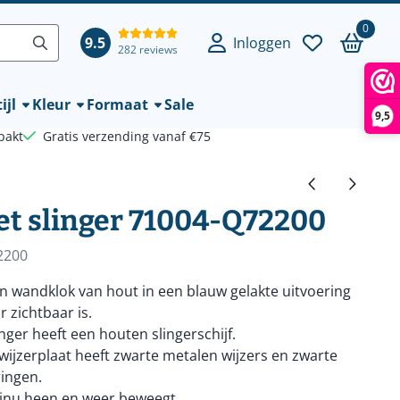
0
9.5
Inloggen
282 reviews
ijl
Kleur
Formaat
Sale
9,5
pakt
Gratis verzending vanaf €75
t slinger 71004-Q72200
2200
n wandklok van hout in een blauw gelakte uitvoering
 zichtbaar is.
inger heeft een houten slingerschijf.
ijzerplaat heeft zwarte metalen wijzers en zwarte
ingen.
tinu heen en weer beweegt.