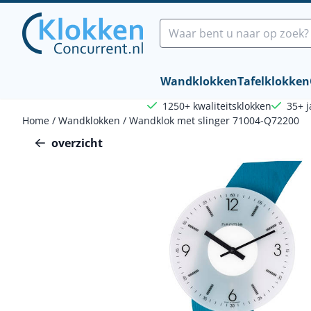
Cookievoorkeuren zijn beschikbaar. Kies instellingen of sta a
Zoeken
Wandklokken
Tafelklokken
1250+ kwaliteitsklokken
35+ j
Home
/
Wandklokken
/
Wandklok met slinger 71004-Q72200
overzicht