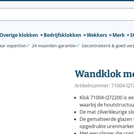
lle cookies toe.
Overige klokken
Bedrijfsklokken
Wekkers
Merk
St
aar expertise
24 maanden garantie
Gecontroleerd & goed ver
Wandklok me
Artikelnummer:
71004-Q7
Klok 71004-Q72200 is ee
waarbij de houtstructuur
De mat zilverkleurige sl
De gematteerde glazen w
opgedrukte urenmarker
Met een slinger die con