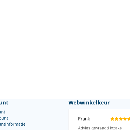
unt
Webwinkelkeur
unt
count
untinformatie