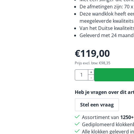
De afmetingen zijn: 70 x
Deze wandklok heeft een
meegeleverde kwaliteitsb
Van het Duitse kwalitei
Geleverd met 24 maande
€
119,00
Prijs excl. btw:
€
98,35
Aantal
+
-
Heb je vragen over dit ar
Stel een vraag
Assortiment van
1250+
Gediplomeerd klokkenb
Alle klokken geleverd i