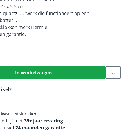
 23 x 5,5 cm.
 quartz uurwerk die functioneert op een
atterij.
tsklokken merk Hermle.
n garantie.
In winkelwagen
tikel?
kwaliteitsklokken.
edrijf met
35+ jaar ervaring.
nclusief
24 maanden
garantie
.