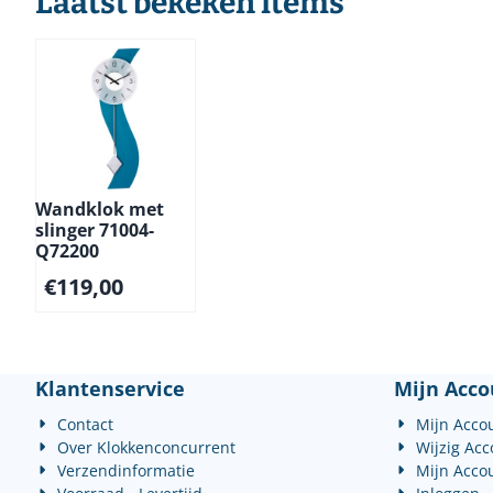
Laatst bekeken items
Wandklok met
slinger 71004-
Q72200
€
119,00
Klantenservice
Mijn Acco
Contact
Mijn Acco
Over Klokkenconcurrent
Wijzig Ac
Verzendinformatie
Mijn Acco