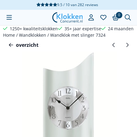
Cookievoorkeuren zijn beschikbaar. Kies instellingen of sta a
9.5 / 10
van
282
reviews
0
1250+ kwaliteitsklokken
35+ jaar expertise
24 maanden g
Home
/
Wandklokken
/
Wandklok met slinger 7324
overzicht