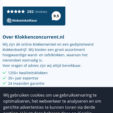
Over Klokkenconcurrent.nl
Wij zijn dé online klokkenwinkel en een gediplomeerd
klokkenbedrijf. Wij bieden een groot assortiment
hoogwaardige wand- en tafelklokken, waarvan het
merendeel voorradig is.
Voor vragen of advies zijn wij altijd bereikbaar.
1250+ kwaliteitsklokken
35+ jaar expertise
24 maanden garantie
Gecontroleerd & goed verpakt
Gratis verzending vanaf €75
Wij gebruiken cookies om uw gebruikservaring te
optimaliseren, het webverkeer te analyseren en om
Betaalmethoden
gerichte advertenties te kunnen tonen via derde