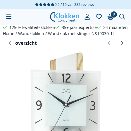
Cookievoorkeuren zijn beschikbaar. Kies instellingen of sta a
9.5 / 10
van
282
reviews
0
1250+ kwaliteitsklokken
35+ jaar expertise
24 maanden g
Home
/
Wandklokken
/
Wandklok met slinger NS19030-1J
overzicht