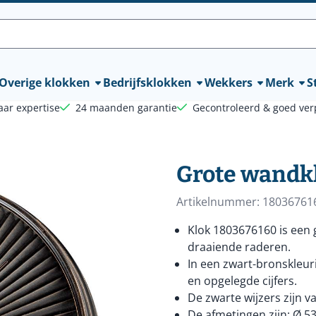
lle cookies toe.
Overige klokken
Bedrijfsklokken
Wekkers
Merk
St
aar expertise
24 maanden garantie
Gecontroleerd & goed ver
Grote wandk
Artikelnummer:
18036761
Klok 1803676160 is een 
draaiende raderen.
In een zwart-bronskleur
en opgelegde cijfers.
De zwarte wijzers zijn v
De afmetingen zijn: Ø 53