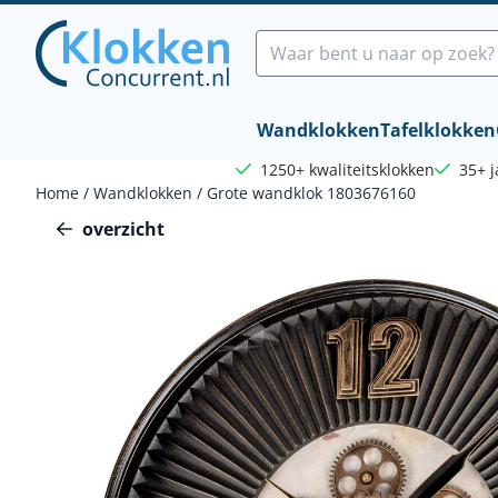
Cookievoorkeuren zijn beschikbaar. Kies instellingen of sta a
Zoeken
Wandklokken
Tafelklokken
1250+ kwaliteitsklokken
35+ j
Home
/
Wandklokken
/
Grote wandklok 1803676160
overzicht