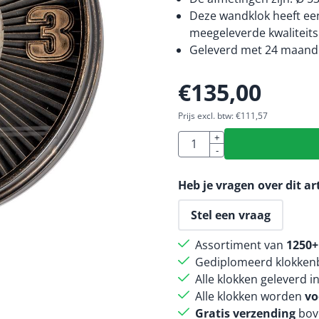
Deze wandklok heeft een
meegeleverde kwaliteitsb
Geleverd met 24 maande
€
135,00
Prijs excl. btw:
€
111,57
Aantal
+
-
Heb je vragen over dit ar
Stel een vraag
Assortiment van
1250+
Gediplomeerd klokkenb
Alle klokken geleverd i
Alle klokken worden
vo
Gratis verzending
bov