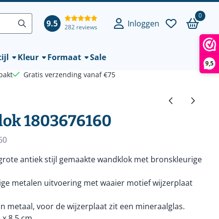
0
9.5
Inloggen
282 reviews
ijl
Kleur
Formaat
Sale
9,5
pakt
Gratis verzending vanaf €75
lok 1803676160
60
grote antiek stijl gemaakte wandklok met bronskleurige
ige metalen uitvoering met waaier motief wijzerplaat
an metaal, voor de wijzerplaat zit een mineraalglas.
 x 8,5 cm.