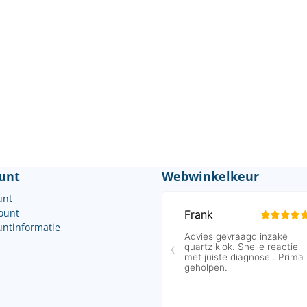
unt
Webwinkelkeur
unt
count
untinformatie