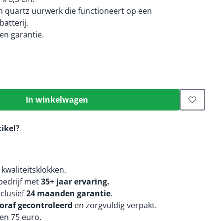
 quartz uurwerk die functioneert op een
atterij.
n garantie.
In winkelwagen
tikel?
kwaliteitsklokken.
edrijf met
35+ jaar ervaring.
nclusief
24 maanden
garantie
.
oraf gecontroleerd
en zorgvuldig verpakt.
en 75 euro.