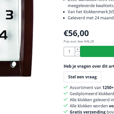
meegeleverde kwaliteitsb
Van het klokkenmerk JV
Geleverd met 24 maande
€
56,00
Prijs excl. btw:
€
46,28
Aantal
+
-
Heb je vragen over dit ar
Stel een vraag
Assortiment van
1250+
Gediplomeerd klokkenb
Alle klokken geleverd i
Alle klokken worden
vo
Gratis verzending
bov