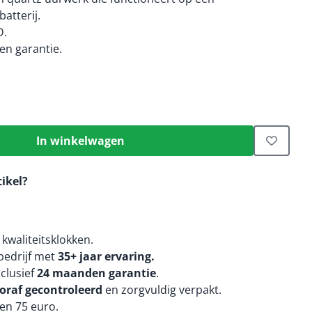
atterij.
D.
n garantie.
In winkelwagen
tikel?
kwaliteitsklokken.
edrijf met
35+ jaar ervaring.
nclusief
24 maanden
garantie
.
oraf gecontroleerd
en zorgvuldig verpakt.
en 75 euro.