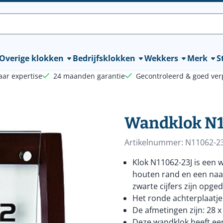
lle cookies toe.
Overige klokken
Bedrijfsklokken
Wekkers
Merk
St
aar expertise
24 maanden garantie
Gecontroleerd & goed ver
Wandklok N1
Artikelnummer:
N11062-23
Klok N11062-23J is een
houten rand en een naa
zwarte cijfers zijn opged
Het ronde achterplaatje
De afmetingen zijn: 28 x 
Deze wandklok heeft een