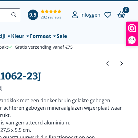
0
9.5
Inloggen
282 reviews
ijl
Kleur
Formaat
Sale
9,5
pakt
Gratis verzending vanaf €75
1062-23J
J
 wandklok met een donker bruin gelakte gebogen
r achteren gebogen mineraalglazen wijzerplaat waar
rukt.
 is van gematteerd aluminium.
27,5 x 5,5 cm.
 quartz uurwerk die functioneert op een