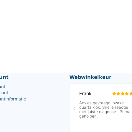
unt
Webwinkelkeur
unt
count
untinformatie