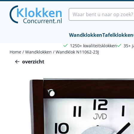
Cookievoorkeuren zijn beschikbaar. Kies instellingen of sta a
Zoeken
Wandklokken
Tafelklokken
1250+ kwaliteitsklokken
35+ j
Home
/
Wandklokken
/
Wandklok N11062-23J
overzicht