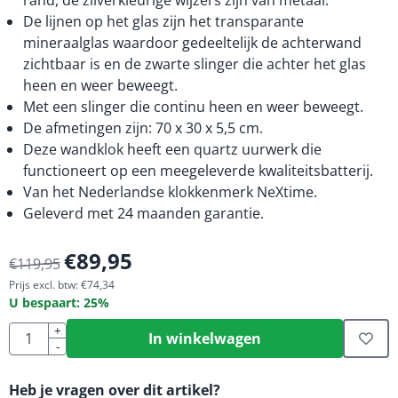
rand, de zilverkleurige wijzers zijn van metaal.
De lijnen op het glas zijn het transparante
mineraalglas waardoor gedeeltelijk de achterwand
zichtbaar is en de zwarte slinger die achter het glas
heen en weer beweegt.
Met een slinger die continu heen en weer beweegt.
De afmetingen zijn: 70 x 30 x 5,5 cm.
Deze wandklok heeft een quartz uurwerk die
functioneert op een meegeleverde kwaliteitsbatterij.
Van het Nederlandse klokkenmerk NeXtime.
Geleverd met 24 maanden garantie.
€
89,95
€
119,95
Prijs excl. btw:
€
74,34
U bespaart:
25
%
Aantal
+
In winkelwagen
-
Heb je vragen over dit artikel?