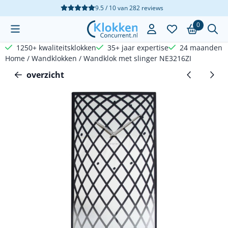
Cookievoorkeuren zijn beschikbaar. Kies instellingen of sta a
9.5 / 10
van
282
reviews
0
1250+ kwaliteitsklokken
35+ jaar expertise
24 maanden g
Home
/
Wandklokken
/
Wandklok met slinger NE3216ZI
overzicht