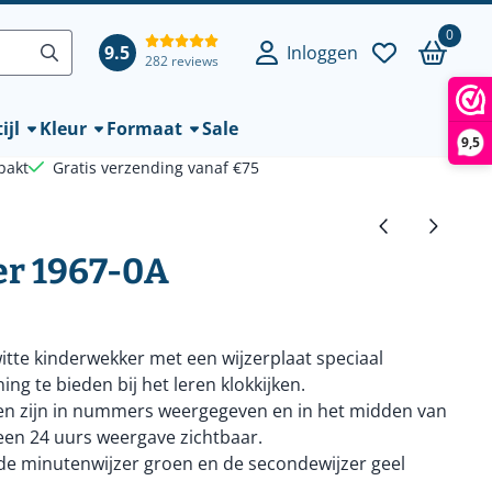
0
9.5
Inloggen
282 reviews
ijl
Kleur
Formaat
Sale
9,5
pakt
Gratis verzending vanaf €75
r 1967-0A
itte kinderwekker met een wijzerplaat speciaal
g te bieden bij het leren klokkijken.
en zijn in nummers weergegeven en in het midden van
 een 24 uurs weergave zichtbaar.
 de minutenwijzer groen en de secondewijzer geel