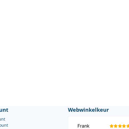
unt
Webwinkelkeur
unt
count