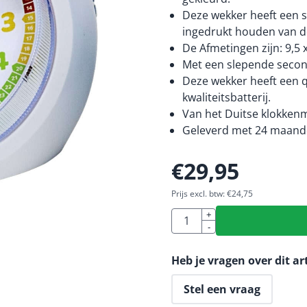
Deze wekker heeft een sn
ingedrukt houden van d
De Afmetingen zijn: 9,5 x
Met een slepende seconde
Deze wekker heeft een 
kwaliteitsbatterij.
Van het Duitse klokkenm
Geleverd met 24 maande
€
29,95
Prijs excl. btw:
€
24,75
Aantal
+
-
Heb je vragen over dit ar
Stel een vraag