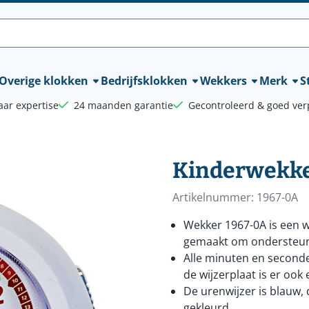
lle cookies toe.
Overige klokken
Bedrijfsklokken
Wekkers
Merk
St
aar expertise
24 maanden garantie
Gecontroleerd & goed ver
Kinderwekke
Artikelnummer:
1967-0A
Wekker 1967-0A is een w
gemaakt om ondersteunin
Alle minuten en second
de wijzerplaat is er ook
De urenwijzer is blauw,
gekleurd.