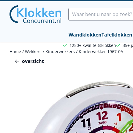
Cookievoorkeuren zijn beschikbaar. Kies instellingen of sta a
Zoeken
Wandklokken
Tafelklokken
1250+ kwaliteitsklokken
35+ j
Home
/
Wekkers
/
Kinderwekkers
/
Kinderwekker 1967-0A
overzicht