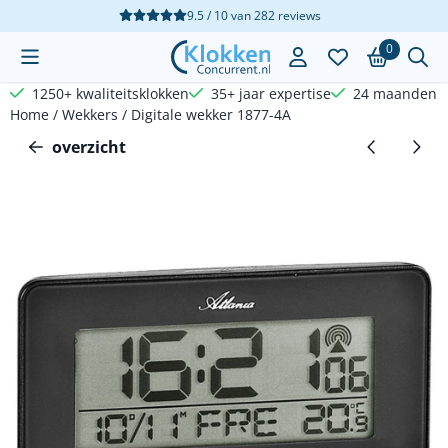
Cookievoorkeuren zijn beschikbaar. Kies instellingen of sta a
9.5 / 10
van
282
reviews
0
1250+ kwaliteitsklokken
35+ jaar expertise
24 maanden g
Home
/
Wekkers
/
Digitale wekker 1877-4A
overzicht