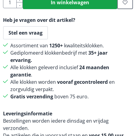
Aantal
In winkelwagen
-
Heb je vragen over dit artikel?
Stel een vraag
Assortiment van
1250+
kwaliteitsklokken.
Gediplomeerd klokkenbedrijf met
35+ jaar
ervaring.
Alle klokken geleverd inclusief
24 maanden
garantie
.
Alle klokken worden
vooraf gecontroleerd
en
zorgvuldig verpakt.
Gratis verzending
boven 75 euro.
Leveringsinformatie
Bestellingen worden iedere dinsdag en vrijdag
verzonden.
De artikelen die in voorraad staan en
voor 15.00 uur