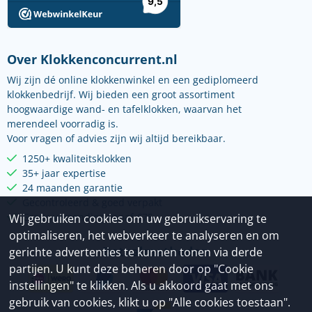
Over Klokkenconcurrent.nl
Wij zijn dé online klokkenwinkel en een gediplomeerd
klokkenbedrijf. Wij bieden een groot assortiment
hoogwaardige wand- en tafelklokken, waarvan het
merendeel voorradig is.
Voor vragen of advies zijn wij altijd bereikbaar.
1250+ kwaliteitsklokken
35+ jaar expertise
24 maanden garantie
Gecontroleerd & goed verpakt
Gratis verzending vanaf €75
Wij gebruiken cookies om uw gebruikservaring te
optimaliseren, het webverkeer te analyseren en om
Betaalmethoden
gerichte advertenties te kunnen tonen via derde
partijen. U kunt deze beheren door op "Cookie
instellingen" te klikken. Als u akkoord gaat met ons
gebruik van cookies, klikt u op "Alle cookies toestaan".