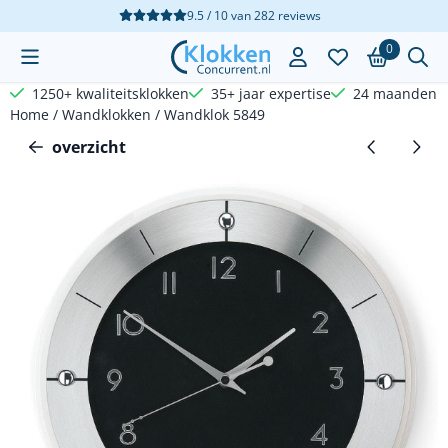
Cookievoorkeuren zijn beschikbaar. Kies instellingen of sta a
9.5 / 10
van
282
reviews
0
1250+ kwaliteitsklokken
35+ jaar expertise
24 maanden g
Home
/
Wandklokken
/
Wandklok 5849
overzicht